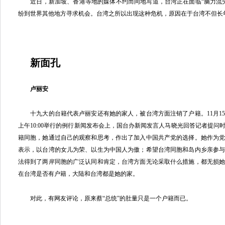
近日，新加坡、香港等地的媒体不约而同地写道，台湾正在面临“脑力流失
纷到世界其他地方寻求机会。台湾之所以出现这种危机，原因在于台湾不但长
新面孔
卢丽安
十九大的台籍代表卢丽安还有她的家人，被台湾方面注销了户籍。11月1
上午10:00举行的例行新闻发布会上，国台办新闻发言人马晓光回答记者提问
籍同胞，她通过自己的观察和思考，作出了加入中国共产党的选择。她作为
表示，以台湾的女儿为荣、以生为中国人为傲；希望台湾同胞和岛内乡亲参
法得到了两岸同胞的广泛认同和肯定，台湾方面无论采取什么措施，都无损
在台湾是否有户籍，大陆和台湾都是她的家。
对此，有网友评论，原来蔡“总统”的肚量只是一个户籍而已。