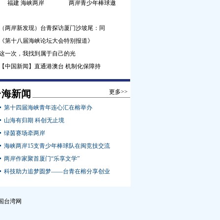
福建 海峡两岸
两岸青少年棒球邀
（两岸新发现）台青探访厦门沙坡尾：同
《第十八届海峡论坛大会特别报道》
这一次，我找到属于自己的光
【中国新闻】直通港澳台 机制化保障持
台海新闻
更多>>
第十四届海峡青年连心汇在榕举办
山海有归期 科创无止境
绿茵赛场牵两岸
海峡两岸15支青少年棒球队在闽竞技交流
两岸作家聚首厦门“乐享文学”
科技助力追梦圆梦——台青在榕分享创业
国台湾网