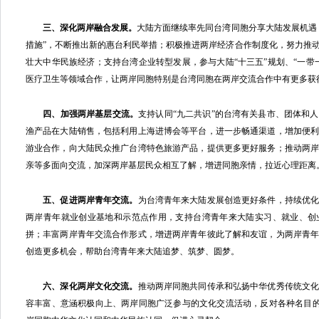
三、深化两岸融合发展。
大陆方面继续率先同台湾同胞分享大陆发展机遇，
措施”，不断推出新的惠台利民举措；积极推进两岸经济合作制度化，努力推
壮大中华民族经济；支持台湾企业转型发展，参与大陆“十三五”规划、“一带
医疗卫生等领域合作，让两岸同胞特别是台湾同胞在两岸交流合作中有更多获
四、加强两岸基层交流。
支持认同“九二共识”的台湾有关县市、团体和
渔产品在大陆销售，包括利用上海进博会等平台，进一步畅通渠道，增加便
游业合作，向大陆民众推广台湾特色旅游产品，提供更多更好服务；推动两
亲等多面向交流，加深两岸基层民众相互了解，增进同胞亲情，拉近心理距离
五、促进两岸青年交流。
为台湾青年来大陆发展创造更好条件，持续优
两岸青年就业创业基地和示范点作用，支持台湾青年来大陆实习、就业、创
拼；丰富两岸青年交流合作形式，增进两岸青年彼此了解和友谊，为两岸青
创造更多机会，帮助台湾青年来大陆追梦、筑梦、圆梦。
六、深化两岸文化交流。
推动两岸同胞共同传承和弘扬中华优秀传统文
容丰富、意涵积极向上、两岸同胞广泛参与的文化交流活动，反对各种名目的“