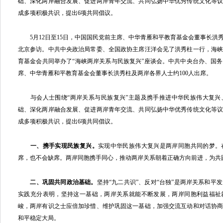
础、深化两岸融合发展、促进两岸青年交流、共同弘扬中华优秀传统文化等
成多项积极共识，提出6项共同倡议。
5月12日至15日，中国国民党前主席、中华青雁和平教育基金会董事长洪
北京参访。中共中央政治局常委、全国政协主席汪洋会见了洪秀柱一行，海
育基金会共同举办了“海峡两岸关系与民族复兴”座谈会。中共中央台办、国
席、中华青雁和平教育基金会董事长洪秀柱及两岸各界人士约100人出席。
与会人士围绕“两岸关系与民族复兴”主题及携手推进中华民族伟大复兴
础、深化两岸融合发展、促进两岸青年交流、共同弘扬中华优秀传统文化等
成多项积极共识，提出6项共同倡议。
一、携手实现民族复兴。
实现中华民族伟大复兴是两岸同胞共同的梦。
席，也不会缺席。两岸同胞携手同心，推动两岸关系朝着正确方向前进，为共
二、巩固共同政治基础。
坚持“九二共识”、反对“台独”是两岸关系和平
实践充分表明，坚持这一基础，两岸关系就能不断发展，两岸同胞利益福祉
峻，两岸有识之士应倍加珍惜、维护巩固这一基础，加强交流互动和对话协
和平稳定大局。