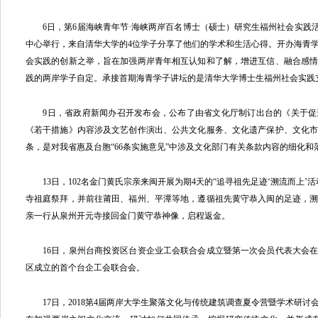
6日，第6届海峡青年节·海峡两岸百名博士（硕士）研究生福州社会实践活
中心举行，来自清华大学的4位学子分享了他们的学术和生活心得。开办海青
会实践的创新之举，旨在加强两岸青年相互认知和了解，增进互信、融合感
践的两岸学子自定。承接首期海青学子讲坛的是清华大学博士生福州社会实践
9日，省政府新闻办召开发布会，公布了由省文化厅制订出台的《关于促
《若干措施》内容涉及文艺创作演出、公共文化服务、文化遗产保护、文化市
条，是对我省惠及台胞“66条实施意见”中涉及文化部门有关条款内容的细化和
13日，102名金门黄氏宗亲来闽开展为期4天的“追寻祖先足迹‘溯流而上’
寺祖庭祭拜，并前往莆田、福州、平潭等地，遵循祖先黄守恭入闽的足迹，溯
亲一行从泉州开元寺接回金门黄守恭神像，启程返金。
16日，泉州台商投资区台资企业工会联合会成立暨第一次会员代表大会在
区成立的首个台企工会联合会。
17日，2018第4届两岸大学生聚落文化与传统建筑调查夏令营暨学术研讨