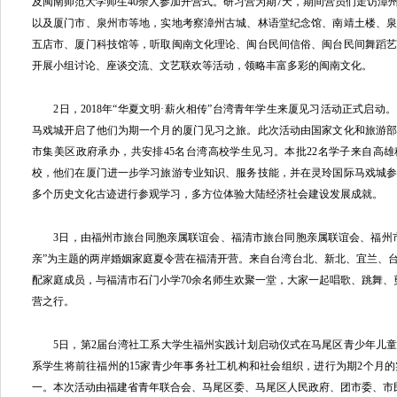
及闽南师范大学师生40余人参加开营式。研习营为期7天，期间营员们走访漳
以及厦门市、泉州市等地，实地考察漳州古城、林语堂纪念馆、南靖土楼、
五店市、厦门科技馆等，听取闽南文化理论、闽台民间信俗、闽台民间舞蹈
开展小组讨论、座谈交流、文艺联欢等活动，领略丰富多彩的闽南文化。
2日，2018年“华夏文明·薪火相传”台湾青年学生来厦见习活动正式启动
马戏城开启了他们为期一个月的厦门见习之旅。此次活动由国家文化和旅游
市集美区政府承办，共安排45名台湾高校学生见习。本批22名学子来自高雄
校，他们在厦门进一步学习旅游专业知识、服务技能，并在灵玲国际马戏城
多个历史文化古迹进行参观学习，多方位体验大陆经济社会建设发展成就。
3日，由福州市旅台同胞亲属联谊会、福清市旅台同胞亲属联谊会、福州市
亲”为主题的两岸婚姻家庭夏令营在福清开营。来自台湾台北、新北、宜兰、台
配家庭成员，与福清市石门小学70余名师生欢聚一堂，大家一起唱歌、跳舞、
营之行。
5日，第2届台湾社工系大学生福州实践计划启动仪式在马尾区青少年儿童
系学生将前往福州的15家青少年事务社工机构和社会组织，进行为期2个月
一。本次活动由福建省青年联合会、马尾区委、马尾区人民政府、团市委、市