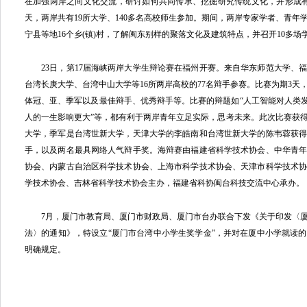
在加强两岸之间文化交流，研讨如何共同传承、挖掘研究传统文化，并形成
天，两岸共有19所大学、140多名高校师生参加。期间，两岸专家学者、青年
宁县等地16个乡(镇)村，了解闽东别样的聚落文化及建筑特点，并召开10多场
23日，第17届海峡两岸大学生辩论赛在福州开赛。来自华东师范大学、
台湾长庚大学、台湾中山大学等16所两岸高校的77名辩手参赛。比赛为期3天
体冠、亚、季军以及最佳辩手、优秀辩手等。比赛的辩题如“人工智能对人类发
人的一生影响更大”等，都有利于两岸青年立足实际，思考未来。此次比赛获
大学，季军是台湾世新大学，天津大学的李皓南和台湾世新大学的陈韦蓉获得
手，以及两名最具网络人气辩手奖。海辩赛由福建省科学技术协会、中华青
协会、内蒙古自治区科学技术协会、上海市科学技术协会、天津市科学技术
学技术协会、吉林省科学技术协会主办，福建省科协闽台科技交流中心承办。
7月，厦门市教育局、厦门市财政局、厦门市台办联合下发《关于印发〈厦
法〉的通知》，特设立“厦门市台湾中小学生奖学金”，并对在厦中小学就读
明确规定。