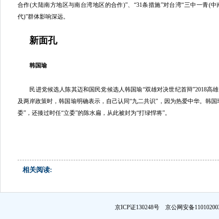
合作(大陆南方地区与南台湾地区的合作)”、“31条措施”对台湾“三中一青
代)”群体影响深远。
新面孔
韩国瑜
民进党候选人陈其迈和国民党候选人韩国瑜“双雄对决世纪首辩”2018高雄市
及两岸政策时，韩国瑜明确表示，自己认同“九二共识”，因为热爱中华。韩国瑜曾在
委”，还揍过时任“立委”的陈水扁，从此被封为“打绿悍将”。
相关阅读:
京ICP证130248号 京公网安备1101