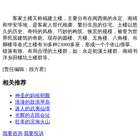
客家土楼又称福建土楼，主要分布在闽西南的永定、南靖
和华安等地，是客家人世代相袭、繁衍生息的住宅。土楼以悠
久的历史、奇特的风格、巧妙的构筑、恢宏的规模，被誉为世
界民居建筑的奇葩。现存的圆楼、方楼、五角楼、八角楼、吊
脚楼等各式土楼有30多种23000多座，形成一个个依山偎翠、
错落有致、布局合理的土楼群，如：永定初溪土楼群、南靖书
洋乡田螺坑土楼群等。
[责任编辑：段方君]
相关推荐
神圣的妈祖朝觐
浪漫的鼓浪琴岛
迷人的武夷仙境
光辉的古田会址
壮美的滨海火山
我要咨询
我要投诉