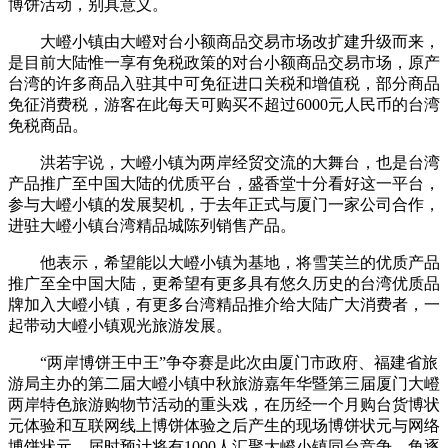
博饼活动，别具意义。
大嶝小镇由大嶝对台小额商品交易市场改扩建升级而来，
是目前大陆惟一享有免税政策的对台小额商品交易市场，原产
台湾的许多商品入驻其中可免征进口关税和增值税，部分商品
免征消费税，游客在此每天可购买不超过6000元人民币的台湾
免税商品。
洪若宇说，大嶝小镇为两岸经贸交流的大舞台，也是台湾
产品推广至中国大陆的优质平台，盛香堂十分看好这一平台，
参与大嶝小镇的发展契机，于去年正式与厦门一家公司合作，
进驻大嶝小镇台湾精品城陈列销售产品。
他表示，希望能以大嶝小镇为基地，将雪芙兰的优质产品
推广至全中国大陆，更希望有更多具有悠久历史的台湾优质品
牌加入大嶝小镇，有更多台湾精品推介给大陆广大消费者，一
起带动大嶝小镇观光旅游发展。
“两岸博饼王中王”争夺赛是此次由厦门市政府、福建省旅
游局主办的第二届大嶝小镇中秋旅游嘉年华暨第三届厦门大嶝
两岸特色旅游购物节活动的重头戏，在历经一个月购台货博状
元体验和互联网线上博饼体验之后产生的现场博饼状元与网络
博饼状元，届时预计将有1000人汇聚大嶝小镇同台竞争，角逐