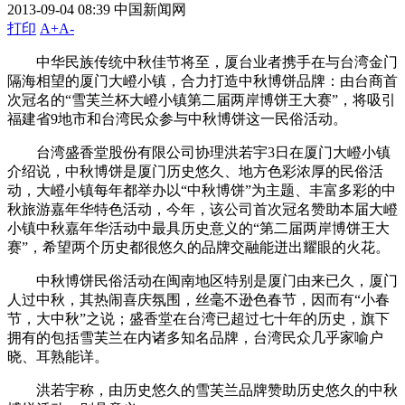
2013-09-04 08:39
中国新闻网
打印
A+
A-
中华民族传统中秋佳节将至，厦台业者携手在与台湾金门
隔海相望的厦门大嶝小镇，合力打造中秋博饼品牌：由台商首
次冠名的“雪芙兰杯大嶝小镇第二届两岸博饼王大赛”，将吸引
福建省9地市和台湾民众参与中秋博饼这一民俗活动。
台湾盛香堂股份有限公司协理洪若宇3日在厦门大嶝小镇
介绍说，中秋博饼是厦门历史悠久、地方色彩浓厚的民俗活
动，大嶝小镇每年都举办以“中秋博饼”为主题、丰富多彩的中
秋旅游嘉年华特色活动，今年，该公司首次冠名赞助本届大嶝
小镇中秋嘉年华活动中最具历史意义的“第二届两岸博饼王大
赛”，希望两个历史都很悠久的品牌交融能迸出耀眼的火花。
中秋博饼民俗活动在闽南地区特别是厦门由来已久，厦门
人过中秋，其热闹喜庆氛围，丝毫不逊色春节，因而有“小春
节，大中秋”之说；盛香堂在台湾已超过七十年的历史，旗下
拥有的包括雪芙兰在内诸多知名品牌，台湾民众几乎家喻户
晓、耳熟能详。
洪若宇称，由历史悠久的雪芙兰品牌赞助历史悠久的中秋