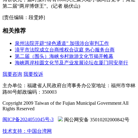
第二届“两岸博饼王”。(记者 杨伏山)
[责任编辑：段雯婷]
相关推荐
泉州法院开辟“绿色通道” 加强涉台审判工作
漳平市法院成立台商维权合议庭 热心服务台商
第二届（围头）海峡乡村旅游文化节揭开帷幕
海峡两岸桂圆文化节及产业发展论坛在厦门同安举行
我要咨询
我要投诉
主办单位：福建省人民政府台湾事务办公室
地址：福州市华林
路80号
邮政编码：350003
Copyright 2009 Taiwan of the Fujian Municipal Government All
Rights Reserved
闽ICP备2024051045号-3
闽公网安备 35010202000842号
技术支持：中国台湾网