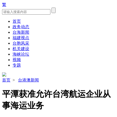
繁
首页
政务动态
台海新闻
福建视点
台胞风采
机关建设
海峡论坛
视频
专题
首页
>
台港澳新闻
平潭获准允许台湾航运企业从
事海运业务