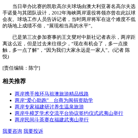
当日举办比赛的凯歌高尔夫球场由澳大利亚著名高尔夫选
手诺曼与其团队设计，2012年海峡两岸退役将领亦曾在此以球
会友。球场工作人员告诉记者，当时两岸将军在这个难度不低
的场地上成绩不俗，“展现相当高的水平”。
已是第三次参加赛事的王文燮对中新社记者表示，两岸距
离这么近，但是过去来往很少，“现在有机会了，多一点接
触，多一点了解”，“因为我们大家永远是一家人”。(记者 陈
悦)
[责任编辑：陈宁]
相关推荐
两岸携手推环马祖澳旅游精品线路
两岸“爱心助跑” 台商为闽捐资助学
两岸专家福建研讨养生温泉旅游
两岸牛樟芝学术交流平台协议签约仪式武夷山举行
两岸民间斗茶赛在福建武夷山举行
我要咨询
我要投诉