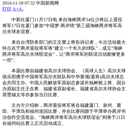
2014-11-18 07:32
中国新闻网
打印
A+
A-
中新社厦门11月17日电 来自海峡两岸34位少将以上退役
将军17日在厦门参加“中国梦·两岸情”第三届海峡两岸将军高
尔夫球友谊赛。
来自台湾防务部门的王文燮上将告诉记者，今次活动最大
特点在于两岸退役将军将“建立一个长久的球队”，成立“海峡
两岸将军高尔夫球联谊会”，让“两岸将军的联谊活动能够更多
一些”。
本届比赛由福建省高尔夫球协会、《高球人生》高尔夫球
俱乐部携手中国将军高尔夫联队和中华黄埔(退将)高尔夫球总
会共同主办。中国人民解放军原副总参谋长钱树根上将、国台
办原副主任王在希、福建省原副省长、福建省高尔夫球协会主
席贾锡太等亦参加当日比赛。
主办方介绍称，两岸退役将军将在福建厦门、泉州、莆
田、平潭岛和福州巡回比赛，并在比赛间隙于平潭举办两岸书
法创作交流笔会。“海峡两岸将军高尔夫球联谊会”则将于21日
在福州站比赛上正式启动成立。