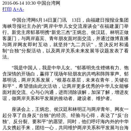
2016-06-14 10:30
中国台湾网
打印
A+
A-
中国台湾网6月14日厦门讯 13日，由福建日报报业集团
海峡导报社主办的“两岸中华儿女交流座谈会”在福建厦门举
行。新党主席郁慕明携“新党三杰”王炳忠、侯汉廷、林明正做
客厦门，与两岸嘉宾、青年朋友面对面交流，并通过微博直播
与两岸网友即时互动，就坚持“九二共识”，坚决反对和遏
制“台独”分裂活动，以及两岸关系未来发展等议题发表了看
法。
“我是中国人，我是中华儿女。”郁慕明先生铿锵有力、饱
含深情的开场白，赢得了现场年轻朋友的共鸣和阵阵掌声。郁
慕明说，两岸关系发展，“根基在基层，未来在青年，关键在
和平”，希望借由此次活动，让两岸更多优秀的中华儿女能够
面对面交流、心与心沟通，进而消除误解，加深了解，增进友
谊，做两岸关系和平发展的推动者、建设者、维护者。
座谈会上，王炳忠、侯汉廷和林明正与两岸青年、网友一
起分享了自身反“台独”的经历、经验与心得，表达了“反‘台
独’、反分裂、要和平”的愿望。同时，他们呼吁海内外的中华
儿女携起手来，团结一心，共同维护两岸关系和平发展与台海