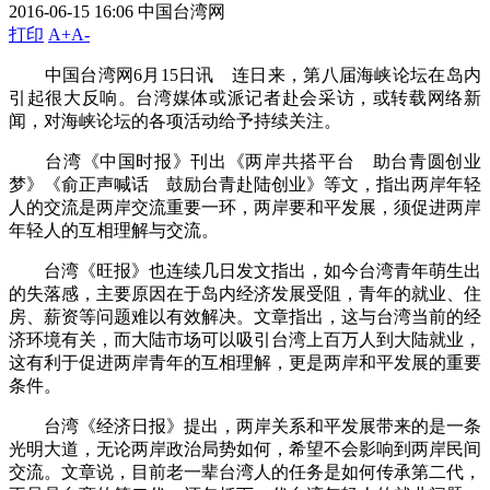
2016-06-15 16:06
中国台湾网
打印
A+
A-
中国台湾网6月15日讯 连日来，第八届海峡论坛在岛内
引起很大反响。台湾媒体或派记者赴会采访，或转载网络新
闻，对海峡论坛的各项活动给予持续关注。
台湾《中国时报》刊出《两岸共搭平台 助台青圆创业
梦》《俞正声喊话 鼓励台青赴陆创业》等文，指出两岸年轻
人的交流是两岸交流重要一环，两岸要和平发展，须促进两岸
年轻人的互相理解与交流。
台湾《旺报》也连续几日发文指出，如今台湾青年萌生出
的失落感，主要原因在于岛内经济发展受阻，青年的就业、住
房、薪资等问题难以有效解决。文章指出，这与台湾当前的经
济环境有关，而大陆市场可以吸引台湾上百万人到大陆就业，
这有利于促进两岸青年的互相理解，更是两岸和平发展的重要
条件。
台湾《经济日报》提出，两岸关系和平发展带来的是一条
光明大道，无论两岸政治局势如何，希望不会影响到两岸民间
交流。文章说，目前老一辈台湾人的任务是如何传承第二代，