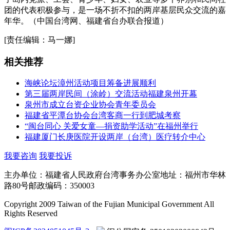
团的代表积极参与，是一场不折不扣的两岸基层民众交流的嘉
年华。（中国台湾网、福建省台办联合报道）
[责任编辑：马一娜]
相关推荐
海峡论坛漳州活动项目筹备进展顺利
第三届两岸民间（涂岭）交流活动福建泉州开幕
泉州市成立台资企业协会青年委员会
福建省平潭台协会台湾客商一行到肥城考察
“闽台同心 关爱女童—捐资助学活动”在福州举行
福建厦门长庚医院开设两岸（台湾）医疗转介中心
我要咨询
我要投诉
主办单位：福建省人民政府台湾事务办公室
地址：福州市华林
路80号
邮政编码：350003
Copyright 2009 Taiwan of the Fujian Municipal Government All
Rights Reserved