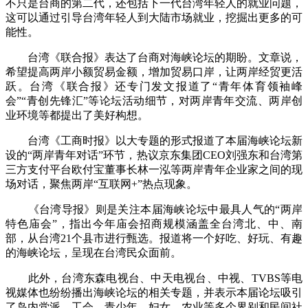
不只是台商的第二代，还包括下一代台湾年轻人的就业问题，
这可以通过引导台湾年轻人到大陆市场就业，挖掘出更多的可
能性。
台湾《联合报》表达了台商对海峡论坛的期盼。文章说，
希望提高两岸小额贸易金额，增加贸易口岸，让两岸经贸更活
跃。台湾《联合报》还专门发文报道了“青年体育领袖峰
会”“青创先锋汇”等论坛活动细节，对两岸青年交流、两岸创
业环境等都提出了美好构想。
台湾《工商时报》以大专题的形式报道了本届海峡论坛新
设的“两岸青年对话”环节，热议京东集团CEO刘强东和台湾第
三方支付平台欧付宝董事长林一泓等两岸青年企业家之间的现
场对话，聚焦两岸“互联网+”热点现象。
《台湾导报》则是关注本届海峡论坛中最具人气的“两岸
特色庙会”，指出今年庙会招商规模涵盖全台湾北、中、南
部，从台湾21个县市进行甄选。报道将一个好吃、好玩、有趣
的海峡论坛，呈现在台湾民众面前。
此外，台湾东森电视台、中天电视台、中视、TVBS等电
视媒体也纷纷播出海峡论坛的相关专题，并表示本届论坛吸引
了岛内党派、工会、青少年、妇女、农业等多个界别和民间社