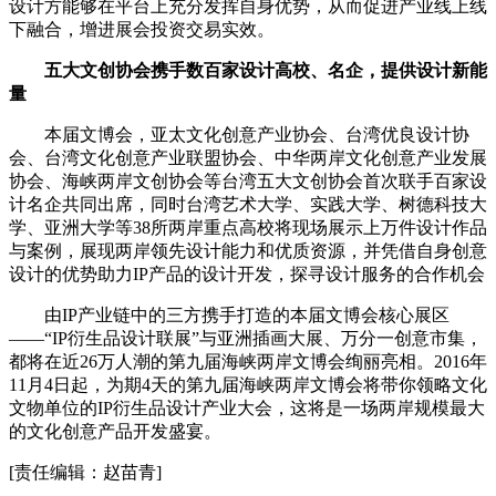
设计方能够在平台上充分发挥自身优势，从而促进产业线上线
下融合，增进展会投资交易实效。
五大文创协会携手数百家设计高校、名企，提供设计新能
量
本届文博会，亚太文化创意产业协会、台湾优良设计协
会、台湾文化创意产业联盟协会、中华两岸文化创意产业发展
协会、海峡两岸文创协会等台湾五大文创协会首次联手百家设
计名企共同出席，同时台湾艺术大学、实践大学、树德科技大
学、亚洲大学等38所两岸重点高校将现场展示上万件设计作品
与案例，展现两岸领先设计能力和优质资源，并凭借自身创意
设计的优势助力IP产品的设计开发，探寻设计服务的合作机会
由IP产业链中的三方携手打造的本届文博会核心展区
——“IP衍生品设计联展”与亚洲插画大展、万分一创意市集，
都将在近26万人潮的第九届海峡两岸文博会绚丽亮相。2016年
11月4日起，为期4天的第九届海峡两岸文博会将带你领略文化
文物单位的IP衍生品设计产业大会，这将是一场两岸规模最大
的文化创意产品开发盛宴。
[责任编辑：赵苗青]