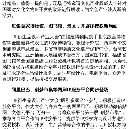
计精品。值得一提的是，现场还将邀请文化产业权威人士针对
国家对文化文物IP开发的政策进行解读，为文创产业注入新的
活力。
汇集百家博物馆、图书馆、景区，开辟IP授权新局面
“IP衍生品设计产业大会”由福建博物院携手北京故宫博物
馆等全国最具代表性的12家博物馆、敦煌研究院、两岸80个文
创旅游城市及景区、多省市非物质文化遗产保护中心、台湾艺
术研究院、亚洲插画大展组成IP授权方，国家图书馆、福建省
图书馆等全国重量级古籍公藏机构也将首次惊艳亮相。大会现
场IP授权方将重点推介今年可授权进行创意设计开发的IP，以
及征求IP衍生品设计服务，届时与设计方、电商平台、众筹平
台进行对接，提供授权交易服务。
阿里巴巴、创梦市集等两岸IP服务平台同步登场
“IP衍生品设计产业大会”吸引多家企业参与，积极打造IP
服务平台。作为大会合办方之一的阿里巴巴，积极联动微信贴
图、文创云平台“万分一”、台湾众筹平台第一股“创梦市集”，
推荐各自平台作为IP对接平台，提供给IP授权方与设计方进行
交易授权、设计开发、生产营销等合作的平台，让IP授权方与