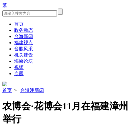
繁
首页
政务动态
台海新闻
福建视点
台胞风采
机关建设
海峡论坛
视频
专题
首页
>
台港澳新闻
农博会·花博会11月在福建漳州
举行