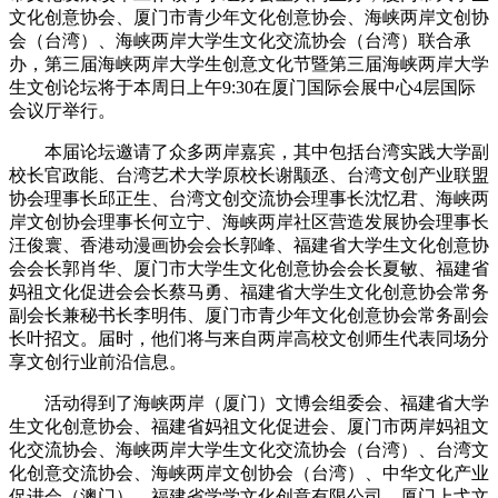
文化创意协会、厦门市青少年文化创意协会、海峡两岸文创协
会（台湾）、海峡两岸大学生文化交流协会（台湾）联合承
办，第三届海峡两岸大学生创意文化节暨第三届海峡两岸大学
生文创论坛将于本周日上午9:30在厦门国际会展中心4层国际
会议厅举行。
本届论坛邀请了众多两岸嘉宾，其中包括台湾实践大学副
校长官政能、台湾艺术大学原校长谢颙丞、台湾文创产业联盟
协会理事长邱正生、台湾文创交流协会理事长沈忆君、海峡两
岸文创协会理事长何立宁、海峡两岸社区营造发展协会理事长
汪俊寰、香港动漫画协会会长郭峰、福建省大学生文化创意协
会会长郭肖华、厦门市大学生文化创意协会会长夏敏、福建省
妈祖文化促进会会长蔡马勇、福建省大学生文化创意协会常务
副会长兼秘书长李明伟、厦门市青少年文化创意协会常务副会
长叶招文。届时，他们将与来自两岸高校文创师生代表同场分
享文创行业前沿信息。
活动得到了海峡两岸（厦门）文博会组委会、福建省大学
生文化创意协会、福建省妈祖文化促进会、厦门市两岸妈祖文
化交流协会、海峡两岸大学生文化交流协会（台湾）、台湾文
化创意交流协会、海峡两岸文创协会（台湾）、中华文化产业
促进会（澳门）、福建省学学文化创意有限公司、厦门上弋文