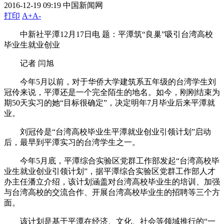
2016-12-19 09:19
中国新闻网
打印
A+
A-
中新社平潭12月17日电 题：平潭筑“良巢”吸引台湾高校
毕业生就业创业
记者 闫旭
今年5月以前，对于华侨大学建筑系五年级的台湾学生刘
冠伶来说，平潭还是一个完全陌生的地名。如今，刚刚结束为
期50天实习的她“目标很确定”，决定明年7月毕业后来平潭就
业。
刘冠伶是“台湾高校毕业生平潭就业创业引领计划”启动
后，最早到平潭实习的台湾学生之一。
今年5月底，平潭综合实验区党群工作部发起“台湾高校毕
业生就业创业引领计划”，据平潭综合实验区党群工作部人才
办主任潘立介绍，该计划涵盖对台湾高校毕业生的培训、加强
与台湾高校的交流合作、开展台湾高校毕业生的招聘等三个方
面。
该计划是基于平潭在经济、文化、社会等领域推行的“一