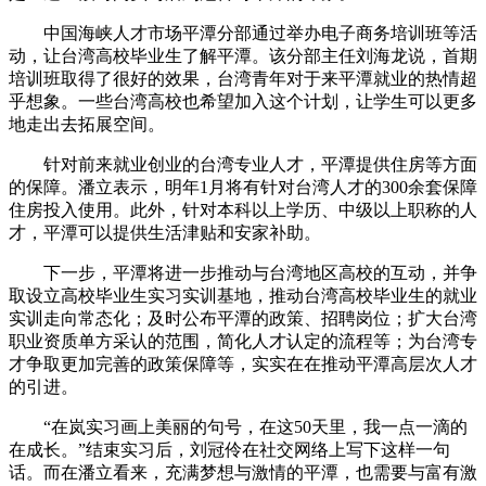
中国海峡人才市场平潭分部通过举办电子商务培训班等活
动，让台湾高校毕业生了解平潭。该分部主任刘海龙说，首期
培训班取得了很好的效果，台湾青年对于来平潭就业的热情超
乎想象。一些台湾高校也希望加入这个计划，让学生可以更多
地走出去拓展空间。
针对前来就业创业的台湾专业人才，平潭提供住房等方面
的保障。潘立表示，明年1月将有针对台湾人才的300余套保障
住房投入使用。此外，针对本科以上学历、中级以上职称的人
才，平潭可以提供生活津贴和安家补助。
下一步，平潭将进一步推动与台湾地区高校的互动，并争
取设立高校毕业生实习实训基地，推动台湾高校毕业生的就业
实训走向常态化；及时公布平潭的政策、招聘岗位；扩大台湾
职业资质单方采认的范围，简化人才认定的流程等；为台湾专
才争取更加完善的政策保障等，实实在在推动平潭高层次人才
的引进。
“在岚实习画上美丽的句号，在这50天里，我一点一滴的
在成长。”结束实习后，刘冠伶在社交网络上写下这样一句
话。而在潘立看来，充满梦想与激情的平潭，也需要与富有激