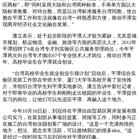
区两标”，即“同时采用大陆和台湾两种标准，不再单方面以大
陆标准衡量、对待台胞，而是以台湾标准服务台湾同胞，使台
胞在平潭工作和生活就像在台湾一样熟悉和方便，推动平潭实
现两岸经济社会文化融合发展。”
潘立表示，处于起步阶段的平潭人才较为紧缺，尤其是城
市规划、航运物流、金融、旅游等方面的高层次人才。2012年
平潭招聘了6名台湾专才到实验区公共服务管理岗位；今年平
潭再次向台湾专才抛出67个专业技术人才岗位，推动台湾青
年、高校毕业生在平潭就业创业。
“台湾高校毕业生就业创业引领计划”启动后，平潭综合实
验区党群工作部在华侨大学、厦门大学等高校开展了宣传推
介，并组织台湾学生到平潭实地参访。潘立告诉中新社记者，
对于即将毕业的高校学生和刚刚走出校园的毕业生，平潭提供
实习的岗位，让他们可以先适应平潭、再融入这个地方。
今年10月16日起，刘冠伶在平潭自由贸易区两岸发展有限
公司实习，在策划部从事项目提案、简报等工作，同时参与正
在施工的台湾创业园创客广场的设计。“这是一个充满热情的
地方，想法、观念非常活跃，可以接纳我们的很多idea。”这
是经过一段时间实习后刘冠伶对平潭的印象。