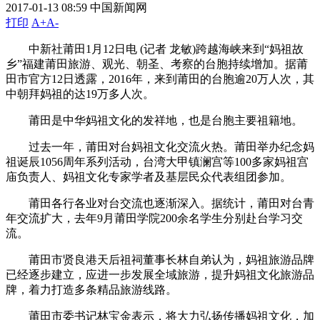
2017-01-13 08:59
中国新闻网
打印
A+
A-
中新社莆田1月12日电 (记者 龙敏)跨越海峡来到“妈祖故
乡”福建莆田旅游、观光、朝圣、考察的台胞持续增加。据莆
田市官方12日透露，2016年，来到莆田的台胞逾20万人次，其
中朝拜妈祖的达19万多人次。
莆田是中华妈祖文化的发祥地，也是台胞主要祖籍地。
过去一年，莆田对台妈祖文化交流火热。莆田举办纪念妈
祖诞辰1056周年系列活动，台湾大甲镇澜宫等100多家妈祖宫
庙负责人、妈祖文化专家学者及基层民众代表组团参加。
莆田各行各业对台交流也逐渐深入。据统计，莆田对台青
年交流扩大，去年9月莆田学院200余名学生分别赴台学习交
流。
莆田市贤良港天后祖祠董事长林自弟认为，妈祖旅游品牌
已经逐步建立，应进一步发展全域旅游，提升妈祖文化旅游品
牌，着力打造多条精品旅游线路。
莆田市委书记林宝金表示，将大力弘扬传播妈祖文化，加