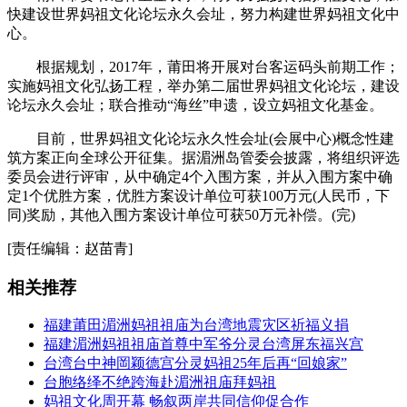
快建设世界妈祖文化论坛永久会址，努力构建世界妈祖文化中
心。
根据规划，2017年，莆田将开展对台客运码头前期工作；
实施妈祖文化弘扬工程，举办第二届世界妈祖文化论坛，建设
论坛永久会址；联合推动“海丝”申遗，设立妈祖文化基金。
目前，世界妈祖文化论坛永久性会址(会展中心)概念性建
筑方案正向全球公开征集。据湄洲岛管委会披露，将组织评选
委员会进行评审，从中确定4个入围方案，并从入围方案中确
定1个优胜方案，优胜方案设计单位可获100万元(人民币，下
同)奖励，其他入围方案设计单位可获50万元补偿。(完)
[责任编辑：赵苗青]
相关推荐
福建莆田湄洲妈祖祖庙为台湾地震灾区祈福义捐
福建湄洲妈祖祖庙首尊中军爷分灵台湾屏东福兴宫
台湾台中神岡颖德宫分灵妈祖25年后再“回娘家”
台胞络绎不绝跨海赴湄洲祖庙拜妈祖
妈祖文化周开幕 畅叙两岸共同信仰促合作