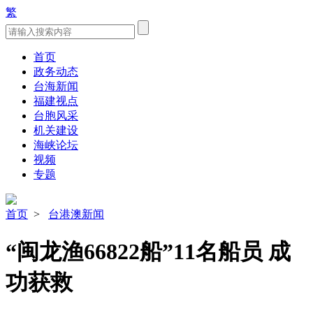
繁
首页
政务动态
台海新闻
福建视点
台胞风采
机关建设
海峡论坛
视频
专题
首页
>
台港澳新闻
“闽龙渔66822船”11名船员 成
功获救