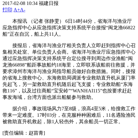
2017-02-08 10:34
福建日报
打印
A+
A-
本报讯 （记者 张静雯） 6日14时44分，省海洋与渔业厅
应急指挥中心从应急指挥决策支持系统平台接报“闽龙渔66822
船”正在自沉，船上共11人。
接报后，省海洋与渔业厅相关负责人立即赶到指挥中心召
集相关处室、单位负责人会商。省海洋与渔业厅应急指挥中心
通过应急指挥决策支持系统平台定位搜寻到周边作业渔船“闽
龙渔66898”船距事故船约18海里，立即联系该船前往救援，并
要求漳州市海洋与渔业局指导船员做好自救措施。同时，接报
的省海上搜救中心、东海救助局调派专业救助直升机从厦门率
先起飞，另一架救助直升机随后起飞支援；专业救助船“东海
救116”，以及过往商船“宝安岭”“WANHAI115”也按要求赶赴
事发海域，台湾方面也派出船艇参与救助。
据介绍，事故现场风力7至8级，浪高4至5米，给搜救工作
带来一定难度。17时03分，在克服种种困难后，11名遇险渔民
被救助直升机救起，除1人轻伤外，其余船员一切正常。
[责任编辑：赵苗青]