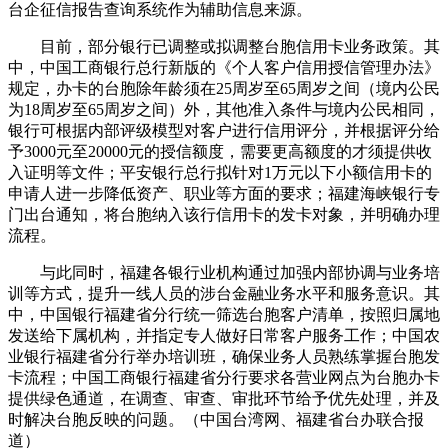
台企征信报告查询系统作为辅助信息来源。
目前，部分银行已调整或拟调整台胞信用卡业务政策。其
中，中国工商银行总行新版的《个人客户信用授信管理办法》
规定，办卡的台胞除年龄须在25周岁至65周岁之间（境内公民
为18周岁至65周岁之间）外，其他准入条件与境内公民相同，
银行可根据内部评级模型对客户进行信用评分，并根据评分给
予3000元至20000元的授信额度，需要更高额度的才须提供收
入证明等文件；平安银行总行拟针对1万元以下小额信用卡的
申请人进一步降低资产、职业等方面的要求；福建海峡银行专
门出台通知，将台胞纳入该行信用卡的发卡对象，并明确办理
流程。
与此同时，福建各银行业机构通过加强内部协调与业务培
训等方式，提升一线人员的涉台金融业务水平和服务意识。其
中，中国银行福建省分行统一筛选台胞客户清单，按照归属地
发送给下属机构，并指定专人做好日常客户服务工作；中国农
业银行福建省分行举办培训班，确保业务人员熟练掌握台胞发
卡流程；中国工商银行福建省分行要求各营业网点为台胞办卡
提供绿色通道，在调查、审查、审批环节给予优先处理，并及
时解决台胞反映的问题。（中国台湾网、福建省台办联合报
道）