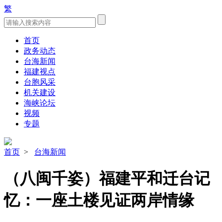
繁
首页
政务动态
台海新闻
福建视点
台胞风采
机关建设
海峡论坛
视频
专题
首页
>
台海新闻
（八闽千姿）福建平和迁台记
忆：一座土楼见证两岸情缘