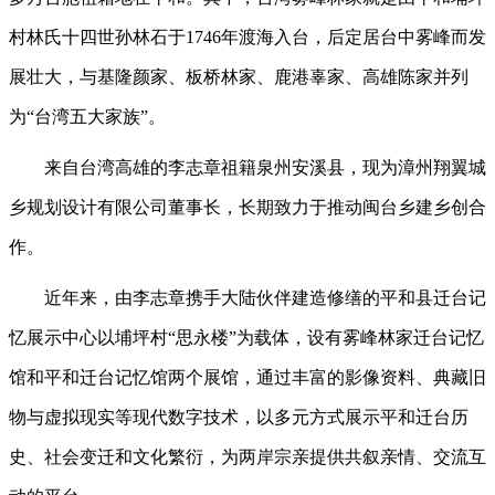
村林氏十四世孙林石于1746年渡海入台，后定居台中雾峰而发
展壮大，与基隆颜家、板桥林家、鹿港辜家、高雄陈家并列
为“台湾五大家族”。
来自台湾高雄的李志章祖籍泉州安溪县，现为漳州翔翼城
乡规划设计有限公司董事长，长期致力于推动闽台乡建乡创合
作。
近年来，由李志章携手大陆伙伴建造修缮的平和县迁台记
忆展示中心以埔坪村“思永楼”为载体，设有雾峰林家迁台记忆
馆和平和迁台记忆馆两个展馆，通过丰富的影像资料、典藏旧
物与虚拟现实等现代数字技术，以多元方式展示平和迁台历
史、社会变迁和文化繁衍，为两岸宗亲提供共叙亲情、交流互