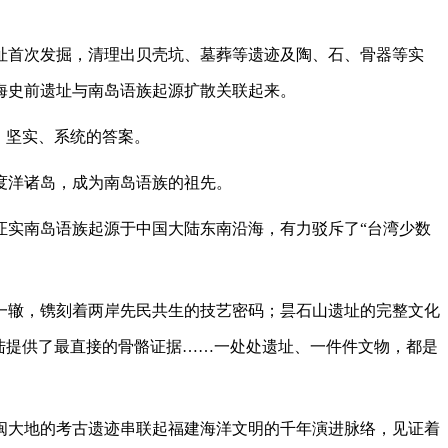
头遗址首次发掘，清理出贝壳坑、墓葬等遗迹及陶、石、骨器等实
海史前遗址与南岛语族起源扩散关联起来。
、坚实、系统的答案。
度洋诸岛，成为南岛语族的祖先。
实南岛语族起源于中国大陆东南沿海，有力驳斥了“台湾少数
辙，镌刻着两岸先民共生的技艺密码；昙石山遗址的完整文化
陆提供了最直接的骨骼证据……一处处遗址、一件件文物，都是
大地的考古遗迹串联起福建海洋文明的千年演进脉络，见证着