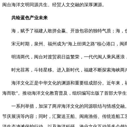
闽台海洋文明同源共生、经贸人文交融的深厚渊源。
共绘蓝色产业未来
海，赋予了福建人敢拼会赢、开放包容的独特气质；海，也
宋元时期，泉州、福州成为“海上丝绸之路”核心港口，闽商
明清两代，闽台对渡贸易日益繁荣，一代代闽人乘风逐浪，
时光荏苒，斗转星移。进入新时代，福建不断探索海峡两岸
海洋文化正是中华文化的渊源和重要组成部分。近年来，福建着
海而歌”。推动海洋文化教育普及，组织编写出版了首部大学
一系列举措，加深了两岸海洋文化的同源联结与情感交融。
节庆展演等内容；同时，汇聚送王船、闽南渔俗、传统造船工
洋生态净滩保护行动，以及海洋科研、渔业文化互动等多个领