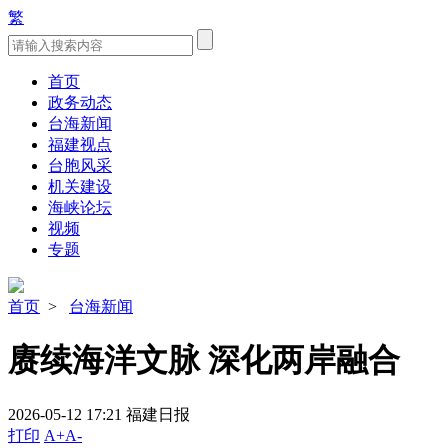
繁
首页
政务动态
台海新闻
福建视点
台胞风采
机关建设
海峡论坛
视频
专题
首页
>
台海新闻
赓续海洋文脉 深化两岸融合
2026-05-12 17:21
福建日报
打印
A+
A-