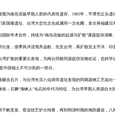
，曾被视为南岛语族早期人群的代表性遗存。1985年，平潭壳丘
金门富国墩遗址、台湾大坌坑文化或属同一文化圈，首次将福建沿
际学术合作，持续为“南岛语族的起源与扩散”课题提供清晰
一带出发，借季风洋流驾舟远航，先至台湾，再扩散至太平洋、印
扩散的重要出发地，为闽台同根同源提供实物佐证，也科学证
就是中国领土不可分割的一部分。
砸击石片，与台湾长滨八仙洞等遗址发现的同期器物工艺如出一
脉络；石狮“海峡人”化石的年代与特征，为台湾早期人类源自大
千帆竞发、窑业技艺炉火纯青，再到明清时期的海防建设，八闽