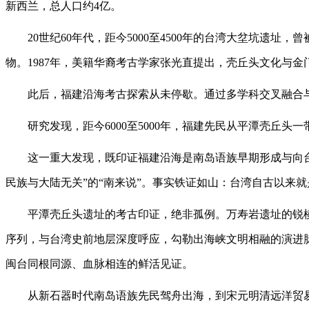
新西兰，总人口约4亿。
20世纪60年代，距今5000至4500年的台湾大坌坑遗址
物。1987年，美籍华裔考古学家张光直提出，壳丘头文化与
此后，福建沿海考古探索从未停歇。通过多学科交叉融合与国
研究发现，距今6000至5000年，福建先民从平潭壳丘头
这一重大发现，既印证福建沿海是南岛语族早期形成与向台湾
民族与大陆无关”的“南来说”。事实铁证如山：台湾自古以来
平潭壳丘头遗址的考古印证，绝非孤例。万寿岩遗址的锐棱
序列，与台湾史前地层深度呼应，勾勒出海峡文明相融的演进
闽台同根同源、血脉相连的鲜活见证。
从新石器时代南岛语族先民驾舟出海，到宋元明清远洋贸易