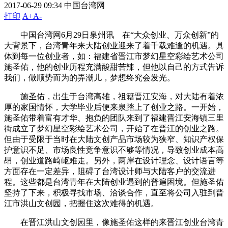
2017-06-29 09:34
中国台湾网
打印
A+
A-
中国台湾网6月29日泉州讯 在“大众创业、万众创新”的
大背景下，台湾青年来大陆创业迎来了着千载难逢的机遇。具
体到每一位创业者，如：福建省晋江市梦幻星空彩绘艺术公司
施圣佑，他的创业历程充满酸甜苦辣，但他以自己的方式告诉
我们，做顺势而为的弄潮儿，梦想终究会发光。
施圣佑，出生于台湾高雄，祖籍晋江安海，对大陆有着浓
厚的家国情怀，大学毕业后便来泉踏上了创业之路。一开始，
施圣佑带着富有才华、抱负的团队来到了福建晋江安海镇三里
街成立了梦幻星空彩绘艺术公司，开始了在晋江的创业之路。
但由于受限于当时在大陆文创产品市场较为狭窄、知识产权保
护意识不足、市场良性竞争意识不够等情况，导致创业成本高
昂，创业道路崎岖难走。另外，两岸在设计理念、设计语言等
方面存在一定差异，阻碍了台湾设计师与大陆客户的交流进
程。这些都是台湾青年在大陆创业遇到的普遍困境。但施圣佑
坚持了下来，积极寻找市场、洽谈合作，直至将公司入驻到晋
江市洪山文创园，把握住这次难得的机遇。
在晋江洪山文创园里，像施圣佑这样的来晋江创业台湾青