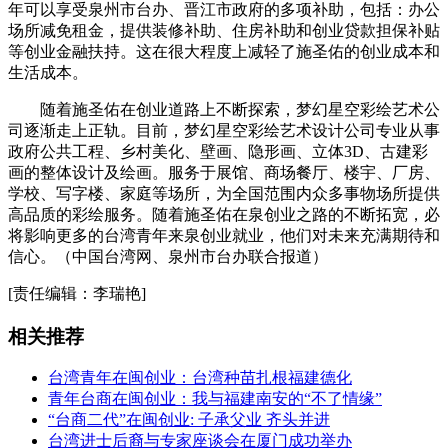
年可以享受泉州市台办、晋江市政府的多项补助，包括：办公
场所减免租金，提供装修补助、住房补助和创业贷款担保补贴
等创业金融扶持。这在很大程度上减轻了施圣佑的创业成本和
生活成本。
随着施圣佑在创业道路上不断探索，梦幻星空彩绘艺术公
司逐渐走上正轨。目前，梦幻星空彩绘艺术设计公司专业从事
政府公共工程、乡村美化、壁画、隐形画、立体3D、古建彩
画的整体设计及绘画。服务于展馆、商场餐厅、楼宇、厂房、
学校、写字楼、家庭等场所，为全国范围内众多事物场所提供
高品质的彩绘服务。随着施圣佑在泉创业之路的不断拓宽，必
将影响更多的台湾青年来泉创业就业，他们对未来充满期待和
信心。（中国台湾网、泉州市台办联合报道）
[责任编辑：李瑞艳]
相关推荐
台湾青年在闽创业：台湾种苗扎根福建德化
青年台商在闽创业：我与福建南安的“不了情缘”
“台商二代”在闽创业: 子承父业 齐头并进
台湾进士后裔与专家座谈会在厦门成功举办