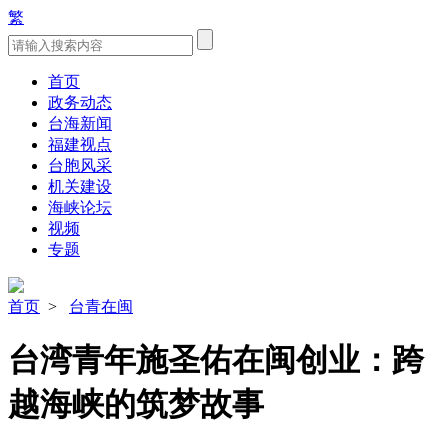
繁
首页
政务动态
台海新闻
福建视点
台胞风采
机关建设
海峡论坛
视频
专题
首页
>
台青在闽
台湾青年施圣佑在闽创业：跨
越海峡的筑梦故事