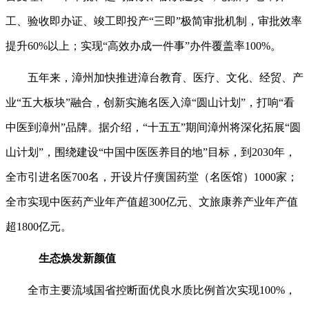
工、验收即办证、竣工即投产“三即”极简审批机制，审批效率
提升60%以上；实现“高效办成一件事”办件覆盖率100%。
五年来，漳州加快推进漳台教育、医疗、文化、经贸、产
业“五大板块”融合，创新实施名医入漳“圆山计划”，打响“看
中医到漳州”品牌。据介绍，“十五五”期间漳州将深化拓展“圆
山计划”，围绕建设“中国中医医养目的地”目标，到2030年，
全市引进名医700名，开设片仔癀国药堂（名医馆）1000家；
全市实现中医药产业年产值超300亿元、文旅康养产业年产值
超1800亿元。
生态焕发新颜值
全市主要流域国省控断面优良水质比例首次实现100%，