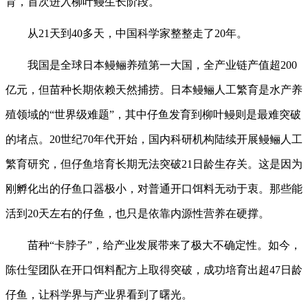
育，首次进入柳叶鳗生长阶段。
从21天到40多天，中国科学家整整走了20年。
我国是全球日本鳗鲡养殖第一大国，全产业链产值超200
亿元，但苗种长期依赖天然捕捞。日本鳗鲡人工繁育是水产养
殖领域的“世界级难题”，其中仔鱼发育到柳叶鳗则是最难突破
的堵点。20世纪70年代开始，国内科研机构陆续开展鳗鲡人工
繁育研究，但仔鱼培育长期无法突破21日龄生存关。这是因为
刚孵化出的仔鱼口器极小，对普通开口饵料无动于衷。那些能
活到20天左右的仔鱼，也只是依靠内源性营养在硬撑。
苗种“卡脖子”，给产业发展带来了极大不确定性。如今，
陈仕玺团队在开口饵料配方上取得突破，成功培育出超47日龄
仔鱼，让科学界与产业界看到了曙光。