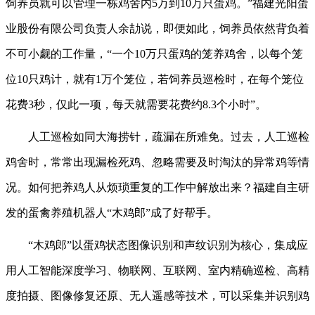
饲养员就可以管理一栋鸡舍内5万到10万只蛋鸡。”福建光阳蛋
业股份有限公司负责人余劼说，即便如此，饲养员依然背负着
不可小觑的工作量，“一个10万只蛋鸡的笼养鸡舍，以每个笼
位10只鸡计，就有1万个笼位，若饲养员巡检时，在每个笼位
花费3秒，仅此一项，每天就需要花费约8.3个小时”。
人工巡检如同大海捞针，疏漏在所难免。过去，人工巡检
鸡舍时，常常出现漏检死鸡、忽略需要及时淘汰的异常鸡等情
况。如何把养鸡人从烦琐重复的工作中解放出来？福建自主研
发的蛋禽养殖机器人“木鸡郎”成了好帮手。
“木鸡郎”以蛋鸡状态图像识别和声纹识别为核心，集成应
用人工智能深度学习、物联网、互联网、室内精确巡检、高精
度拍摄、图像修复还原、无人遥感等技术，可以采集并识别鸡