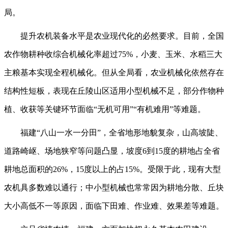
局。
提升农机装备水平是农业现代化的必然要求。目前，全国
农作物耕种收综合机械化率超过75%，小麦、玉米、水稻三大
主粮基本实现全程机械化。但从全局看，农业机械化依然存在
结构性短板，表现在丘陵山区适用小型机械不足，部分作物种
植、收获等关键环节面临“无机可用”“有机难用”等难题。
福建“八山一水一分田”，全省地形地貌复杂，山高坡陡、
道路崎岖、场地狭窄等问题凸显，坡度6到15度的耕地占全省
耕地总面积的26%，15度以上的占15%。受限于此，现有大型
农机具多数难以通行；中小型机械也常常因为耕地分散、丘块
大小高低不一等原因，面临下田难、作业难、效果差等难题。