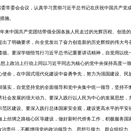
省委常委会会议，认真学习贯彻习近平总书记在庆祝中国共产党成
实措施。
年来中国共产党团结带领全国各族人民走过的光辉历程、创造的
提出了明确要求，向全党发出了奋力创造新的历史辉煌的伟大号
遵循。要深学细悟笃行习近平总书记重要讲话精神，自觉用以统一
，在思想上政治上行动上同以习近平同志为核心的党中央保持高度
心使命，在中国式现代化建设中奋勇争先，努力为强国建设、民
落实，自觉坚持党的全面领导和党中央集中统一领导，坚持不懈
济社会发展的强大动力。要深入践行以人民为中心的发展思想，
示范区建设。要深入践行总体国家安全观，建设更高水平的平安
纪海上丝绸之路核心区等建设，做好新时代侨务工作，积极服务国
政治责任，不断增强党的政治领导力、思想引领力、群众组织力