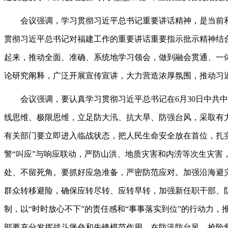
会议强调，学习贯彻习近平总书记重要讲话精神，是当前和
贯彻习近平总书记对福建工作的重要讲话重要指示批示精神结
起来，推动全面、准确、系统地学习领会，做到融会贯通、一
论研究阐释，广泛开展宣传宣讲，大力营造浓厚氛围，推动习
会议强调，要认真学习贯彻习近平总书记在6月30日中共中
线思维、极限思维，立足防大汛、抗大旱、防强台风，采取有力
有关部门要立即进入临战状态，把人民生命安全放在首位，扎
警“叫应”与响应联动，严防山洪、地质灾害和内涝等次生灾
处、不留死角。要抓好应急准备，严密防范应对。加强沿海避
群众转移避险，确保应转尽转、应转早转，加强新任职干部、
制，以“时时放心不下”的责任感和“事事落实到位”的行动力
部要充分发挥战斗堡垒和先锋模范作用，在防汛防台风、抢险