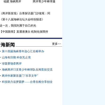
福建 海峡两岸
两岸青少年棒球邀
（两岸新发现）台青探访厦门沙坡尾：同
《第十八届海峡论坛大会特别报道》
这一次，我找到属于自己的光
【中国新闻】直通港澳台 机制化保障持
台海新闻
更多>>
第十四届海峡青年连心汇在榕举办
山海有归期 科创无止境
绿茵赛场牵两岸
海峡两岸15支青少年棒球队在闽竞技交流
两岸作家聚首厦门“乐享文学”
科技助力追梦圆梦——台青在榕分享创业