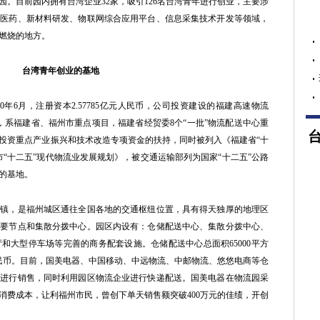
。目前园内拥有台湾企业32家，吸引126名台湾青年进行创业，主要涉
物医药、新材料研发、物联网综合应用平台、信息采集技术开发等领域，
燃烧的地方。
台湾青年创业的基地
6月，注册资本2.57785亿元人民币，公司投资建设的福建高速物流
币，系福建省、福州市重点项目，福建省经贸委8个“一批”物流配送中心重
投资重点产业振兴和技术改造专项资金的扶持，同时被列入《福建省“十
“十二五”现代物流业发展规划》，被交通运输部列为国家“十二五”公路
的基地。
，是福州城区通往全国各地的交通枢纽位置，具有得天独厚的地理区
重要节点和集散分拨中心。园区内设有：仓储配送中心、集散分拨中心、
和大型停车场等完善的商务配套设施。仓储配送中心总面积65000平方
人民币。目前，国美电器、中国移动、中远物流、中邮物流、悠悠电商等仓
品进行销售，同时利用园区物流企业进行快递配送。国美电器在物流园采
消费成本，让利福州市民，曾创下单天销售额突破400万元的佳绩，开创