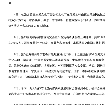
办。
4日，仙游县首届旅游文化节暨甜杮文化节在仙游县钟山镇台湾农民创业园
杮多多”为主题，举办美食、美景、甜杮摄影、特色旅游等系列活动。海峡两
会各界人士共2000多人参加活动。
6日，第13届海峡两岸林业博览会暨投资贸易洽谈会在三明开幕，共有300
宾230多人，两岸参展企业558家、参展产品3088种。本届博览会由国家林
6日，第5届海峡两岸学前教育论坛在福州开幕，论坛主题是“传承优秀文化
文化与幼儿园管理、中华优秀文化与幼儿园课程、中华优秀文化与家庭教育
等。近300名来自海峡两岸、港澳地区、东南亚国家的知名专家、学者、园长以
多名来自菲律宾、宁夏固原、福建龙岩等地的专家、园长、教师通过互联网
教育厅主办，福建幼儿师范高等专科学校承办，福州市教育局、台湾幼儿教育
7日，学习十九大精神与推进两岸关系发展研讨会在福州举行。研讨会由福
会和香港中评智库基金会联合主办。两岸专家学者、在闽台胞代表逾40人与会