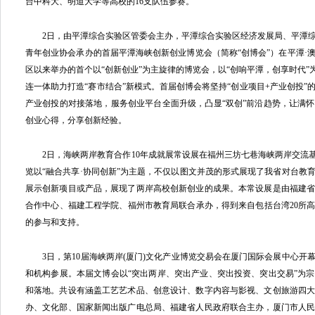
台中科大、明道大学等高校的16支队伍参赛。
2日，由平潭综合实验区管委会主办，平潭综合实验区经济发展局、平潭综
青年创业协会承办的首届平潭海峡创新创业博览会（简称“创博会”）在平潭·
区以来举办的首个以“创新创业”为主旋律的博览会，以“创响平潭，创享时代”
连一体助力打造“赛市结合”新模式。首届创博会将坚持“创业项目+产业创投”
产业创投的对接落地，服务创业平台全面升级，凸显“双创”前沿趋势，让满
创业心得，分享创新经验。
2日，海峡两岸教育合作10年成就展常设展在福州三坊七巷海峡两岸交流基
览以“融合共享·协同创新”为主题，不仅以图文并茂的形式展现了我省对台教育
展示创新项目或产品，展现了两岸高校创新创业的成果。本常设展是由福建
合作中心、福建工程学院、福州市教育局联合承办，得到来自包括台湾20所高校
的参与和支持。
3日，第10届海峡两岸(厦门)文化产业博览交易会在厦门国际会展中心开幕，
和机构参展。本届文博会以“突出两岸、突出产业、突出投资、突出交易”为
和落地。共设有涵盖工艺艺术品、创意设计、数字内容与影视、文创旅游四
办、文化部、国家新闻出版广电总局、福建省人民政府联合主办，厦门市人