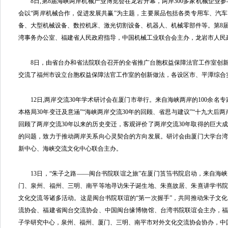
8日,第8届海峡两岸机械产业博览会在龙岩开幕，两岸300多家机械企业参与
会以“两岸机械合作，促进发展共赢”为主题，主要展品包括各类专用车、汽
备、大型机械设备、数控机床、激光切割设备、机器人、机械零部件等。第8
湾事务办公室、福建省人民政府指导，中国机械工业联合会主办，龙岩市人民
8日，由省台办和省法院联合召开的全省推广台胞权益保障法官工作室创新
交流了福州市设立台胞权益保障法官工作室的创新做法，各设区市、平潭综合
12日,两岸交流30年学术研讨会在厦门市举行。来自海峡两岸的100余名专
本格局30年变迁及意涵”“海峡两岸交流30年的回顾、省思与建议”“十九大后
回顾了两岸交流30年以来的历史变迁，客观评价了两岸交流30年取得的巨大成
的问题，致力于推动两岸关系向心灵契合的方向发展。研讨会由厦门大学台
新中心、海峡交流文化中心联合主办。
13日，“朱子之路——闽台书院联谊之旅”在厦门筼筜书院启动，来自海峡
门、泉州、福州、三明、南平等地寻访朱子诞生地、朱熹故居、朱熹讲学书
文化交流等诸多活动。这是闽台书院联谊的“第一次握手”，共同推动朱子文
流协会、福建省闽台交流协会、中国闽台缘博物馆、台湾书院联谊会主办，
子学研究中心，泉州、福州、厦门、三明、南平市对外文化交流协会协办，中