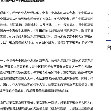
倡导用绿色防控手段防治草莓病虫害
事长，现代农业高级经济师，也是一个著名的草莓专家。为中国草莓
对全国草莓从种植到销售现状都了如指掌。他告诉记者，现在中国草莓种
安徽长丰、浙江建德、四川成都，以及河北、山东、云南等地，是中国草莓
请国内外专家做学术报告，并到田间地头对莓农进行现场指导，取得了很
、真情，他总是想方设法利用草莓新品种、新技术来提高全国各地草莓的
售，以让莓农获得最大利益。他的所作所为，都得到了草莓界的拥护和尊
，也是当今中国农业发展的新亮点。如何利用新品种新技术提高产品
民的草莓卖上更高价格，是中国园艺学会草莓分会领导人一直在考虑的
洗后就可以直接吃的果实，但草莓在生长过程中，遭受害螨红蜘蛛侵害严
造成农药残留直接进入人体，会给消费者的健康造成严重伤害。同时，打
环。因此，作为草莓业界的领军人物，他坚定地向草莓业界发出倡议，要
证草莓的绿色品质，向消费者提供最健康的绿色食品。
前农产品要实现农药零增长，要实现这一目标，就要求草莓业界共同为此
究员张艳璇博士研究成功的天敌捕食螨（胡瓜钝绥螨），是防治红蜘蛛最