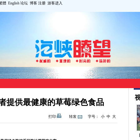
繁體
English
论坛
博客
注册
游客进入
视
者提供最健康的草莓绿色食品
打印
转发
字号：
小
中
大