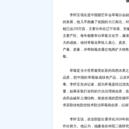
李怀宝现在是中国园艺学会草莓分会副理
的发展，他几乎跑遍了祖国的大江南北，
植已达250万亩，主要分布在辽宁东港、
主要产区。每年都要举办草莓文化节，邀
大的成效。他对草莓业界投入真心、真意
产量、质量，并帮助莓农通过电商扩大销
敬。
草莓是当今世界最受欢迎的高档水果之一
品质，把中国的草莓做成绿色产品，让农
事。李怀宝告诉记者，因为草莓是经过清
重，如果采取打农药的方法治理病虫害，
农药会破坏土壤结构，致使农残的恶性循
求采取绿色防控技术防治草莓病虫害，以保
李怀宝说，农业部提出要求在2020年
作出努力。他认为，福建省农科院二级研