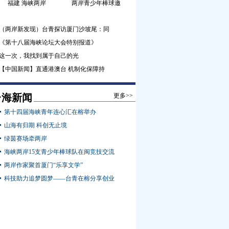
福建 海峡两岸
两岸青少年棒球邀
（两岸新发现）台青探访厦门沙坡尾：同
《第十八届海峡论坛大会特别报道》
这一次，我找到属于自己的光
【中国新闻】直通港澳台 机制化保障持
台海新闻
更多>>
第十四届海峡青年连心汇在榕举办
山海有归期 科创无止境
绿茵赛场牵两岸
海峡两岸15支青少年棒球队在闽竞技交流
两岸作家聚首厦门“乐享文学”
科技助力追梦圆梦——台青在榕分享创业