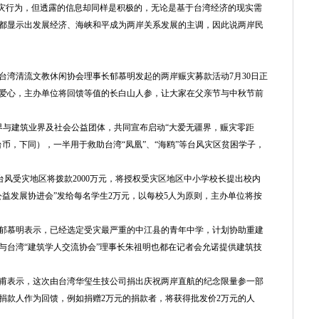
灾行为，但透露的信息却同样是积极的，无论是基于台湾经济的现实需
都显示出发展经济、海峡和平成为两岸关系发展的主调，因此说两岸民
湾清流文教休闲协会理事长郁慕明发起的两岸赈灾募款活动7月30日正
爱心，主办单位将回馈等值的长白山人参，让大家在父亲节与中秋节前
与建筑业界及社会公益团体，共同宣布启动“大爱无疆界，赈灾零距
台币，下同），一半用于救助台湾“凤凰”、“海鸥”等台风灾区贫困学子，
风受灾地区将拨款2000万元，将授权受灾区地区中小学校长提出校内
益发展协进会”发给每名学生2万元，以每校5人为原则，主办单位将按
慕明表示，已经选定受灾最严重的中江县的青年中学，计划协助重建
与台湾“建筑学人交流协会”理事长朱祖明也都在记者会允诺提供建筑技
甫表示，这次由台湾华玺生技公司捐出庆祝两岸直航的纪念限量参一部
捐款人作为回馈，例如捐赠2万元的捐款者，将获得批发价2万元的人