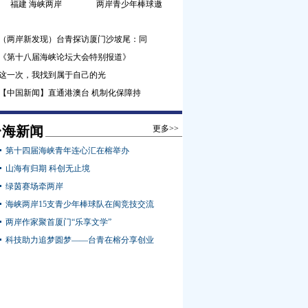
福建 海峡两岸
两岸青少年棒球邀
（两岸新发现）台青探访厦门沙坡尾：同
《第十八届海峡论坛大会特别报道》
这一次，我找到属于自己的光
【中国新闻】直通港澳台 机制化保障持
台海新闻
更多>>
第十四届海峡青年连心汇在榕举办
山海有归期 科创无止境
绿茵赛场牵两岸
海峡两岸15支青少年棒球队在闽竞技交流
两岸作家聚首厦门“乐享文学”
科技助力追梦圆梦——台青在榕分享创业