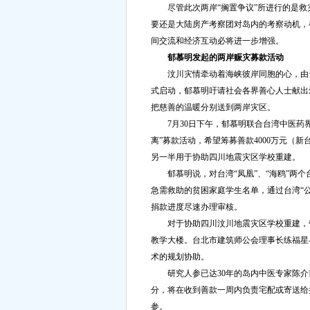
尽管此次两岸“搁置争议”所进行的是救
要还是大陆房产考察团对岛内的考察动机，
间交流和经济互动必将进一步增强。
郁慕明发起的两岸赈灾募款活动
汶川灾情牵动着海峡彼岸同胞的心，由台
式启动，郁慕明吁请社会各界善心人士献出
把慈善的温暖分别送到两岸灾区。
7月30日下午，郁慕明联合台湾中医药界
离”募款活动，希望筹募善款4000万元（新
另一半用于协助四川地震灾区学校重建。
郁慕明说，对台湾“凤凰”、“海鸥”两个台
急需救助的贫困家庭学生名单，通过台湾“公
捐款进度尽速办理审核。
对于协助四川汶川地震灾区学校重建，郁
教学大楼。台北市建筑师公会理事长练福星
术的规划协助。
研究人参已达30年的岛内中医专家陈介
分，将在收到善款一周内负责宅配或寄送给
参。