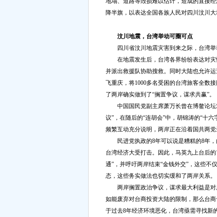
地塌、道路等毁损难以估计，造成的直接经济
降半旗，以表达全国各族人民对四川汶川大
汶川地震，台湾举动可圈可点
四川省汶川地震灾害到来之际，台湾举动
在地震发生后，台湾各界纷纷表达对灾情
并派出救援队协助搜救。同时大陆也允许运
飞重庆，将1000多名受困的台湾旅客全
了两岸确实做到了“搁置争议，谋求共赢”。
中国国民党副主席萧万长曾在博鳌论坛对时
议”，在随后的“连胡会”中，胡锦涛的“十
频繁互动充分说明，两岸正在沿着国共两党
民进党执政的8年可以说是糟糕的8年，
台湾经济大受打击。因此，马英九上台后的
通”，并呼吁两岸结束“金钱外交”，这些
态，这些务实做法也切实缓和了两岸关系。
两岸搁置政治争议，谋求最大利益是对历
如能废弃对台商投资大陆的限制，那么台商也
于过去8年经济环境恶化，台湾亟需寻找新