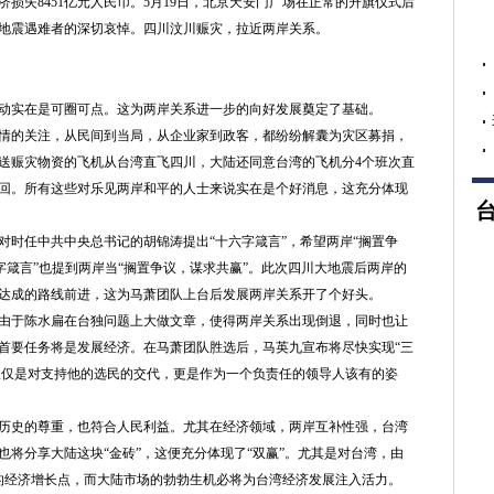
损失8451亿元人民币。5月19日，北京天安门广场在正常的升旗仪式后
地震遇难者的深切哀悼。四川汶川赈灾，拉近两岸关系。
实在是可圈可点。这为两岸关系进一步的向好发展奠定了基础。
的关注，从民间到当局，从企业家到政客，都纷纷解囊为灾区募捐，
送赈灾物资的飞机从台湾直飞四川，大陆还同意台湾的飞机分4个班次直
数接回。所有这些对乐见两岸和平的人士来说实在是个好消息，这充分体现
任中共中央总书记的胡锦涛提出“十六字箴言”，希望两岸“搁置争
六字箴言”也提到两岸当“搁置争议，谋求共赢”。此次四川大地震后两岸的
达成的路线前进，这为马萧团队上台后发展两岸关系开了个好头。
由于陈水扁在台独问题上大做文章，使得两岸关系出现倒退，同时也让
首要任务将是发展经济。在马萧团队胜选后，马英九宣布将尽快实现“三
不仅仅是对支持他的选民的交代，更是作为一个负责任的领导人该有的姿
史的尊重，也符合人民利益。尤其在经济领域，两岸互补性强，台湾
将分享大陆这块“金砖”，这便充分体现了“双赢”。尤其是对台湾，由
的经济增长点，而大陆市场的勃勃生机必将为台湾经济发展注入活力。