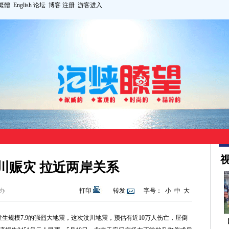
繁體
English
论坛
博客
注册
游客进入
视
川赈灾 拉近两岸关系
办
打印
转发
字号：
小
中
大
川发生规模7.9的强烈大地震，这次汶川地震，预估有近10万人伤亡，屋倒