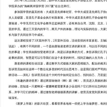
2017年7月22日至7月26日，由中华大成至圣先师孔子协会主办、至圣孔
学院承办的“海峡两岸国学营·2017夏”在台北举行。
参加国学营的嘉宾的有：大成至圣先师奉祀官、中华大成至圣先师孔子协
夫人吴硕茵，至圣孔子基金会执行长陈泰旭，中华大成至圣先师孔子协会秘书
唐瑜凌，中华无尽灯文化学会教学总监林蔚芳，还有来自台湾、沈阳、北京、
亚的学员。通过三天室内的学习，两天户外的体验，理论与实际的结合，大家
长与孩子共同在学习中成长。
这次课程安排了3天室内学习，2天室外活动，活动安排的丰富多彩。主轴
说起》，有两个不同的班，一个是由唐瑜凌老师主讲的家长班，与以往不同的
生的事迹；学生班由陈怡莹老师主讲，则是以讲故事的方式，来告诉我们孔子
处事的原则、智慧是可以引导我们在这个多变的时代，找到正确的人生方向，
唐老师的课程生动活泼，通过教学方式锻炼大家的思维能力。配合的相关
告诉营员如何在这样一个数位化多变的时代活出思考力，这是我们面对严苛的
静活动——演礼》告诉营员在这个大时代中如何定位自己、找到自己、乃至提
《有趣的唐诗世界》通过两首咏物诗《蝉》跟《蜂》，营员进入美丽的唐
的动物，您知道一只蜜蜂采一蜜囊蜂蜜需要釆多少朵花吗？它们所付出怎样的
系，并学习它们的精神，通过微智老师循循善诱的讲解，使营员发觉到原来诗
味深长。
《逐梦上学路》的影片欣赏，看看世界各地有一些把上学当做梦想，有的