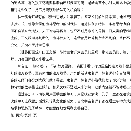
的追逐等，有的孩子还需要推着自己残疾哥哥爬山越岭走两个小时去追逐上学
相对这些孩子，是不是更该珍惜学习的机会呢？
林士琪老师精彩的《活出思考力》赢得了在座家长们的阵阵掌声，他以宏
讲授方式，引导营员们懂得思考力的时代性、超越性和独特性。唯有思考力的
而不会被时代淘汰。人工智慧再厉害，也只不过是冰冷的逻辑，而人类的思维
流的、正义跟道德判断的，懂得权变的，这些都是计算机所办不到的、替代不
变化，关键在于持续思维。
《世界面面观》由王文徽、陈怡莹老师为营员们呈现，带领营员们了解了
野，拥有国际眼光来看世界。
常言道：“读万卷书，不如行万里路。”表面来看，行万里路比读万卷书更
好的读万卷书，更有体悟的读万卷书。户外的活动唐老师、林老师都亲自陪同
会的老师们都分别为我们做了导览。唐老师，林老师都给我们做了部分讲解，
和背后的故事呈现在眼前。如果文物不透过人来讲解，它的内涵就不能体现出
通过参加2017海峡两岸国学营的学习，真是收获满满，孔子一生都在追求
次的学习让我更加感觉到传统文化的魅力，台北学会老师们都在通过各种方式
继承和弘扬孔子精神，才能更好地发展和完善自己。
第1页
第2页
第3页