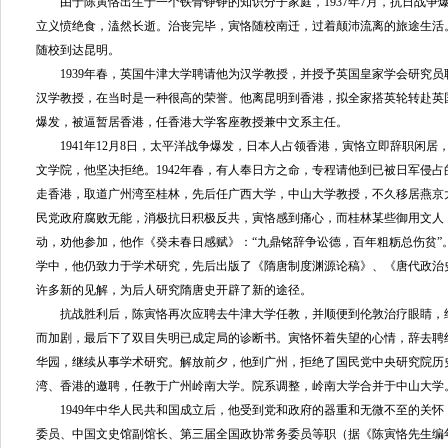
由于陈寅恪出生于一个铁骨铮铮的知识分子家庭，1937年7月，抗日战争
立义愤绝食，溘然长逝。治丧完毕，寅恪随校南迁，过着颠沛流离的旅途生活。
随校到达昆明。
1939年春，英国牛津大学聘请他为汉学教授，并授予英国皇家学会研究员
汉学教授，在当时是一种很高的荣誉。他离昆明到香港，拟全家搭英轮转赴英
爆发，被逼暂居香港，任香港大学客座教授兼中文系主任。
1941年12月8日，太平洋战争爆发，日本人占领香港，寅恪立即辞职闲居，
文学院，他坚决拒绝。1942年春，有人奉日方之命，专程请他到已被日军侵
走香港，取道广州湾至桂林，先后任广西大学，中山大学教授，不久移居燕京
民党政府腐败无能，消极抗日积极反共，寅恪感到痛心，而桂林某些御用文人
动，劝他参加，他作《癸未春日感赋》：“九鼎铭辞争讼德，百年粗粝总伤贫”
学中，他仍致力于学术研究，先后出版了《隋唐制度渊源论稿》、《唐代政治
许多新的见解，为后人研究隋唐史开辟了新的途径。
抗战胜利后，陈寅恪再次应聘去牛津大学任教，并顺便到伦敦治疗眼睛，
而加剧，最后下了双目失明已成定局的诊断书。寅恪怀着失望的心情，辞去聘约
华园，继续从事学术研究。解放前夕，他到广州，拒绝了国民党中央研究院历
湾、香港的邀聘，任教于广州岭南大学。院系调整，岭南大学合并于中山大学
1949年中华人民共和国成立后，他受到党和政府的器重和无微不至的关怀
委员、中国文史馆副馆长、第三届全国政协常务委员等职（据《陈寅恪先生编