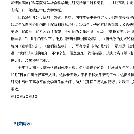
函请陈寅恪任科学院哲学社会科学历史研究所第二所长记载，并注明辞谢未就
志稿》），继续任中山大学教授。
自1956年开始，陈毅、陶铸、周扬、胡乔木等中央领导人，都先后去看望
1957年亲自关心他的助手配备和眼疾治疗。1962年，他的右腿折跌骨，又给
美谈。1962年，胡乔木前往看望，关心他的文集出版。他说：“盖棺有期，出
棺尚早。”在助手的帮助下，他把《隋唐制度渊源论稿》、《唐代政治史述论
编为《塞柳堂集》、《金明馆丛稿》，并写有专著《柳如是传》，最后撰《唐
说：”寅师以失明的晚年，不惮辛苦、经之营之，钧稽沉隐，以成此稿（即《
惊天地、泣鬼神的气概”。
十年动乱期间，陈寅恪遭到残酷折磨。使他最伤心的是，他珍藏多年的大量书
10月7日在广州含恨离开人世。这位长期致力于教学和史学研究工作，热爱祖
研究中写出了高水平的史学著作的大师，为人们开拓了历史的视野，对我国史
崇敬。
第1页
第2页
第3页
相关阅读: