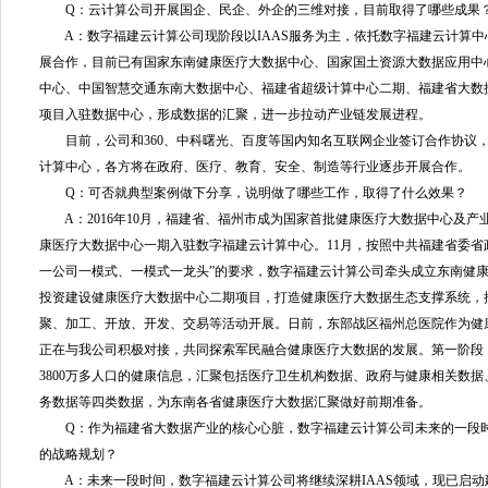
Q：云计算公司开展国企、民企、外企的三维对接，目前取得了哪些成果
A：数字福建云计算公司现阶段以IAAS服务为主，依托数字福建云计算中
展合作，目前已有国家东南健康医疗大数据中心、国家国土资源大数据应用中
中心、中国智慧交通东南大数据中心、福建省超级计算中心二期、福建省大数
项目入驻数据中心，形成数据的汇聚，进一步拉动产业链发展进程。
目前，公司和360、中科曙光、百度等国内知名互联网企业签订合作协议，U
计算中心，各方将在政府、医疗、教育、安全、制造等行业逐步开展合作。
Q：可否就典型案例做下分享，说明做了哪些工作，取得了什么效果？
A：2016年10月，福建省、福州市成为国家首批健康医疗大数据中心及产
康医疗大数据中心一期入驻数字福建云计算中心。11月，按照中共福建省委省
一公司一模式、一模式一龙头”的要求，数字福建云计算公司牵头成立东南健
投资建设健康医疗大数据中心二期项目，打造健康医疗大数据生态支撑系统，
聚、加工、开放、开发、交易等活动开展。日前，东部战区福州总医院作为健
正在与我公司积极对接，共同探索军民融合健康医疗大数据的发展。第一阶段
3800万多人口的健康信息，汇聚包括医疗卫生机构数据、政府与健康相关数
务数据等四类数据，为东南各省健康医疗大数据汇聚做好前期准备。
Q：作为福建省大数据产业的核心心脏，数字福建云计算公司未来的一段时
的战略规划？
A：未来一段时间，数字福建云计算公司将继续深耕IAAS领域，现已启动