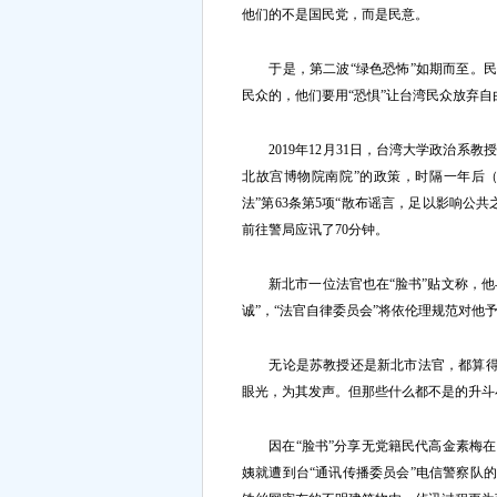
他们的不是国民党，而是民意。
于是，第二波“绿色恐怖”如期而至。民
民众的，他们要用“恐惧”让台湾民众放弃
2019年12月31日，台湾大学政治系教授苏
北故宫博物院南院”的政策，时隔一年后（2
法”第63条第5项“散布谣言，足以影响公共
前往警局应讯了70分钟。
新北市一位法官也在“脸书”贴文称，他与
诚”，“法官自律委员会”将依伦理规范对他
无论是苏教授还是新北市法官，都算得上
眼光，为其发声。但那些什么都不是的升斗
因在“脸书”分享无党籍民代高金素梅在
姨就遭到台“通讯传播委员会”电信警察队