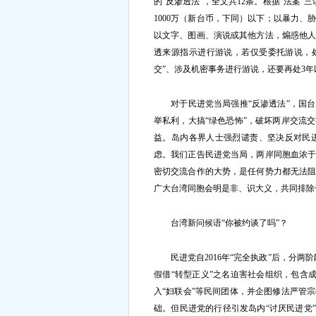
的“反渗透法”，全文共12条。根据“法案”
1000万（新台币，下同）以下；以暴力
以文字、图画、演说或其他方法，煽惑他
透来源指示进行游说，若仅受委托游说，处5
交”、涉及机密事务进行游说，还要再处3年
对于民进党当局强推“反渗透法”，国台
举私利，大搞“绿色恐怖”，破坏两岸交流
益。岛内各界人士强烈谴责、坚决反对民
虑。我们正告民进党当局，两岸同胞血浓
密切交流合作的大势，是任何势力都无法
广大台湾同胞会明是非、识大义，共同排除
台湾新问候语“你被约谈了吗”？
民进党自2016年“完全执政”后，分两阶段
假借“转型正义”之名迫害社会组织，包含成
入“妇联会”等民间团体，并企图修法严管
础。但民进党的行径引发岛内“讨厌民进党