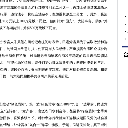
三读条文规定，受渗透来源指示、资助干预“公投”、“大选”并科罚金提高至
、胁迫方式威胁合法集会游行加重其刑至二分之一；再加上受渗透来源指示
人犯罪、违背法令，抗拒合法命令，也加重其刑至二分之一。此外，受渗
0万元以上500万元以下罚款。但如针对“国安”、大陆事务、防务“外
以下有期徒刑，并科500万元以下罚金。
办发言人朱凤莲在回答记者提问时表示，民进党当局为了谋取政治和选
交往，制造两岸敌意对抗，伤害两岸人民感情，严重损害台湾民众福祉利
进党当局倒行逆施，对民进党当局破坏台海和平稳定的后果表示深切忧
于水、守望相助的情感，是任何势力都无法改变的；两岸同胞命运与共、
阻挡的；逆民心而动，蓄意制造两岸对立、挑起对抗必将自食恶果。相信
干扰，与大陆同胞携手共创两岸关系光明前景。
推动“绿色恐怖”。第一波“绿色恐怖”在2018年“九合一”选举前，民进党
立“促转会”、“党产会”、官派农田水利会等，甚至将“绿色恐怖”之手伸
宗教团体、官派乡镇市长。种种卑劣行径就为了连根拔起国民党的社会基
”的情绪，让绿营在“九合一”选举中惨败。于是，民进党惊觉，真正威胁