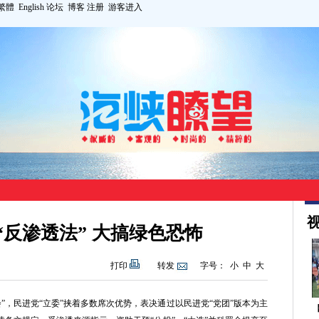
繁體
English
论坛
博客
注册
游客进入
视
“反渗透法” 大搞绿色恐怖
打印
转发
字号：
小
中
大
院会”，民进党“立委”挟着多数席次优势，表决通过以民进党“党团”版本为主