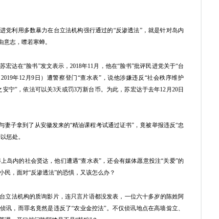
进党利用多数暴力在台立法机构强行通过的“反渗透法”，就是针对岛内
自由意志，噤若寒蝉。
宏达在“脸书”发文表示，2018年11月，他在“脸书”批评民进党关于“台
019年12月9日）遭警察登门“查水表”，说他涉嫌违反“社会秩序维护
之安宁”，依法可以关3天或罚3万新台币。为此，苏宏达于去年12月20日
妻子拿到了从安徽发来的“精油课程考试通过证书”，竟被举报违反“忠
予以惩处。
岛内的社会贤达，他们遭遇“查水表”，还会有媒体愿意投注“关爱”的
小民，面对“反渗透法”的恐惧，又该怎么办？
台立法机构的质询影片，连只言片语都没发表，一位六十多岁的陈姓阿
的侦讯，而罪名竟然是违反了“农业金控法”。不仅侦讯地点在高墙耸立、