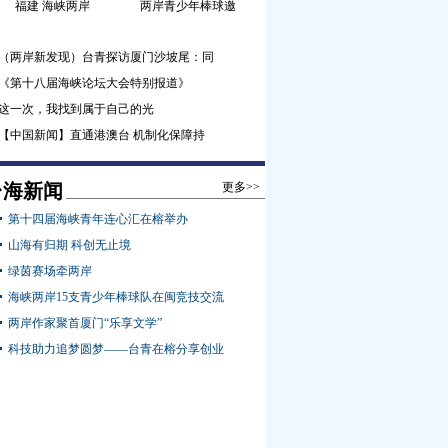
福建 海峡两岸
两岸青少年棒球邀
（两岸新发现）台青探访厦门沙坡尾：同
《第十八届海峡论坛大会特别报道》
这一次，我找到属于自己的光
【中国新闻】直通港澳台 机制化保障持
台海新闻
更多>>
第十四届海峡青年连心汇在榕举办
山海有归期 科创无止境
绿茵赛场牵两岸
海峡两岸15支青少年棒球队在闽竞技交流
两岸作家聚首厦门“乐享文学”
科技助力追梦圆梦——台青在榕分享创业