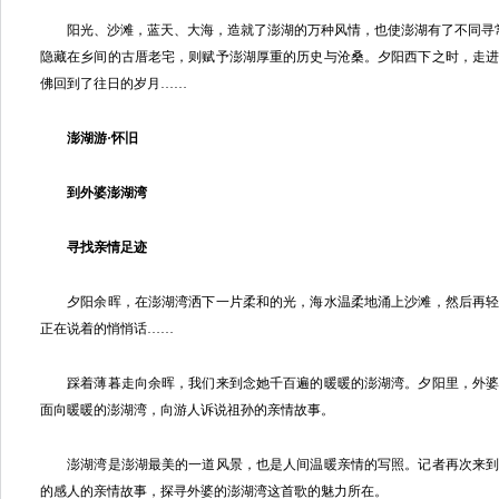
阳光、沙滩，蓝天、大海，造就了澎湖的万种风情，也使澎湖有了不同寻常
隐藏在乡间的古厝老宅，则赋予澎湖厚重的历史与沧桑。夕阳西下之时，走
佛回到了往日的岁月……
澎湖游·怀旧
到外婆澎湖湾
寻找亲情足迹
夕阳余晖，在澎湖湾洒下一片柔和的光，海水温柔地涌上沙滩，然后再轻
正在说着的悄悄话……
踩着薄暮走向余晖，我们来到念她千百遍的暖暖的澎湖湾。夕阳里，外婆
面向暖暖的澎湖湾，向游人诉说祖孙的亲情故事。
澎湖湾是澎湖最美的一道风景，也是人间温暖亲情的写照。记者再次来到
的感人的亲情故事，探寻外婆的澎湖湾这首歌的魅力所在。