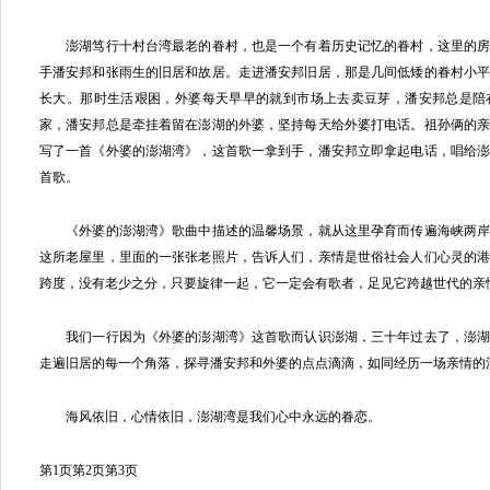
澎湖笃行十村台湾最老的眷村，也是一个有着历史记忆的眷村，这里的房
手潘安邦和张雨生的旧居和故居。走进潘安邦旧居，那是几间低矮的眷村小
长大。那时生活艰困，外婆每天早早的就到市场上去卖豆芽，潘安邦总是陪
家，潘安邦总是牵挂着留在澎湖的外婆，坚持每天给外婆打电话。祖孙俩的
写了一首《外婆的澎湖湾》，这首歌一拿到手，潘安邦立即拿起电话，唱给
首歌。
《外婆的澎湖湾》歌曲中描述的温馨场景，就从这里孕育而传遍海峡两岸
这所老屋里，里面的一张张老照片，告诉人们，亲情是世俗社会人们心灵的港
跨度，没有老少之分，只要旋律一起，它一定会有歌者，足见它跨越世代的亲
我们一行因为《外婆的澎湖湾》这首歌而认识澎湖，三十年过去了，澎湖
走遍旧居的每一个角落，探寻潘安邦和外婆的点点滴滴，如同经历一场亲情的
海风依旧，心情依旧，澎湖湾是我们心中永远的眷恋。
第1页
第2页
第3页