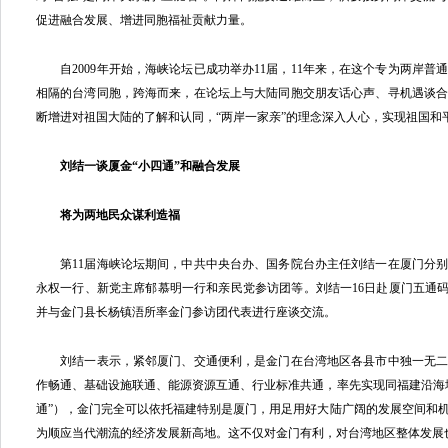
促进融合发展、增进同胞福祉贡献力量。
自2009年开始，海峡论坛已成功举办11届，11年来，在这个专为两岸普
相隔的台湾同胞，跨海而来，在论坛上与大陆同胞交朋友话心声、寻机遇谈
断增进对祖国大陆的了解和认同，“两岸一家亲”的理念深入人心，实现祖国和
刘结一谈厦金“小四通”和融合发展
将为两地民众谋利造福
第11届海峡论坛期间，中共中央台办、国务院台办主任刘结一在厦门分别
永权一行、新党主席郁慕明一行和亲民党参访团等。刘结一16日赴厦门五通码
并与金门县长杨镇浯所率金门参访团代表进行座谈交流。
刘结一表示，紧邻厦门、交通便利，是金门在台湾地区各县市中独一无二
作畅通、基础设施联通、能源资源互通、行业标准共通，率先实现同福建沿海
通”），金门完全可以依托福建特别是厦门，用足用好大陆广阔的发展空间和
为顺应当代潮流的经济发展新高地。这不仅对金门有利，对台湾地区整体发展