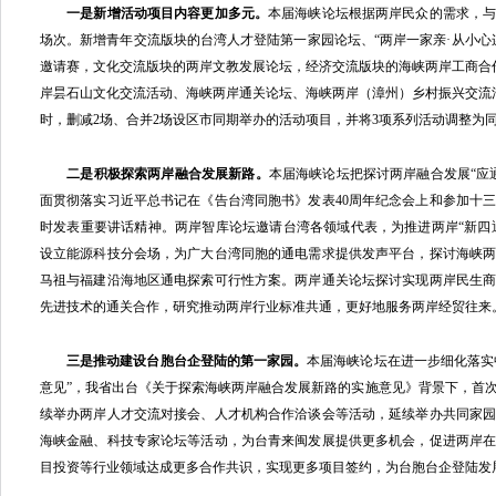
一是新增活动项目内容更加多元。
本届海峡论坛根据两岸民众的需求，
场次。新增青年交流版块的台湾人才登陆第一家园论坛、“两岸一家亲·从小心
邀请赛，文化交流版块的两岸文教发展论坛，经济交流版块的海峡两岸工商合
岸昙石山文化交流活动、海峡两岸通关论坛、海峡两岸（漳州）乡村振兴交流
时，删减2场、合并2场设区市同期举办的活动项目，并将3项系列活动调整为
二是积极探索两岸融合发展新路。
本届海峡论坛把探讨两岸融合发展“应
面贯彻落实习近平总书记在《告台湾同胞书》发表40周年纪念会上和参加十
时发表重要讲话精神。两岸智库论坛邀请台湾各领域代表，为推进两岸“新四通
设立能源科技分会场，为广大台湾同胞的通电需求提供发声平台，探讨海峡
马祖与福建沿海地区通电探索可行性方案。两岸通关论坛探讨实现两岸民生
先进技术的通关合作，研究推动两岸行业标准共通，更好地服务两岸经贸往来
三是推动建设台胞台企登陆的第一家园。
本届海峡论坛在进一步细化落实中
意见”，我省出台《关于探索海峡两岸融合发展新路的实施意见》背景下，首
续举办两岸人才交流对接会、人才机构合作洽谈会等活动，延续举办共同家
海峡金融、科技专家论坛等活动，为台青来闽发展提供更多机会，促进两岸
目投资等行业领域达成更多合作共识，实现更多项目签约，为台胞台企登陆发