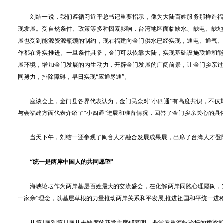
刘结一说，我们遵循习近平总书记重要指示，像为大陆百姓服务那样造福
现发展。受自然条件、政策等多种因素影响，台湾地区面临缺水、缺电、缺
展也受到能源资源瓶颈的制约，现在福建向金门供水已经实现，通电、通气
作都在务实推进。一旦条件具备，金门可以依靠大陆，实现基础设施联通和
展环境，增加金门发展的内生动力，开辟金门发展的广阔前景，让金门乡亲
同努力，排除障碍，早日实现“应通尽通”。
座谈会上，金门县各界代表认为，金门民众对“小四通”有高度共识，不仅期盼
与会福建方面代表介绍了“小四通”进展和准备情况，回答了金门乡亲关心的具
当天下午，刘结一还参观了闽台人才融合发展成果展，出席了台湾人才登
“统一是两岸中国人的共同愿望”
海峡论坛作为两岸基层百姓最大的交流盛会，在化解两岸同胞心理隔阂，实
一家亲”理念，以基层草根的力量推动两岸关系和平发展,推进祖国和平统一进
从第1届到第11届从未缺席的新党主席郁慕明，非常看重海峡论坛的桥梁