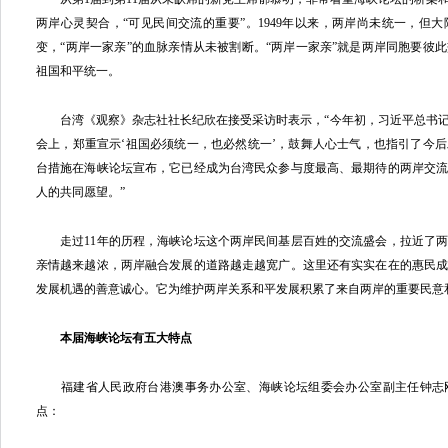
两岸心灵契合，“可见民间交流的重要”。1949年以来，两岸尚未统一，但
变，“两岸一家亲”的血脉亲情从未被割断。“两岸一家亲”就是两岸同胞要彼
祖国和平统一。
台湾《观察》杂志社社长纪欣在接受采访时表示，“今年初，习近平总书记
会上，郑重宣示‘祖国必须统一，也必然统一’，鼓舞人心士气，也指引了今后
台措施在海峡论坛宣布，它已经成为台湾民众参与度最高、最期待的两岸交
人的共同愿望。”
走过11年的历程，海峡论坛这个两岸民间基层百姓的交流盛会，拉近了两
亲情越来越浓，两岸融合发展的道路越走越宽广。这里还有实实在在的惠民
发展机遇的善意诚心。它为维护两岸关系和平发展积累了来自两岸的重要民意
本届海峡论坛有五大特点
福建省人民政府台港澳事务办公室、海峡论坛组委会办公室副主任钟志
点：