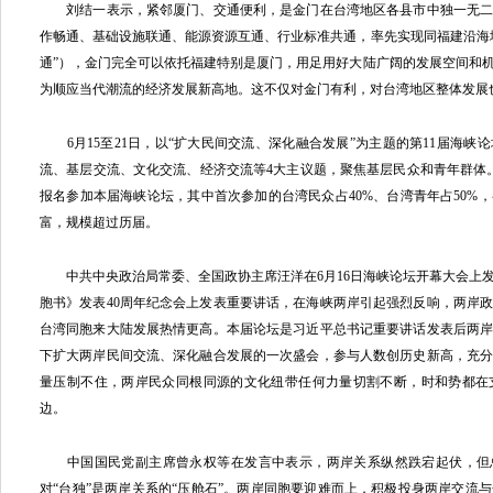
刘结一表示，紧邻厦门、交通便利，是金门在台湾地区各县市中独一无
作畅通、基础设施联通、能源资源互通、行业标准共通，率先实现同福建沿海
通”），金门完全可以依托福建特别是厦门，用足用好大陆广阔的发展空间和
为顺应当代潮流的经济发展新高地。这不仅对金门有利，对台湾地区整体发展
6月15至21日，以“扩大民间交流、深化融合发展”为主题的第11届海峡
流、基层交流、文化交流、经济交流等4大主议题，聚焦基层民众和青年群体。超
报名参加本届海峡论坛，其中首次参加的台湾民众占40%、台湾青年占50%
富，规模超过历届。
中共中央政治局常委、全国政协主席汪洋在6月16日海峡论坛开幕大会上
胞书》发表40周年纪念会上发表重要讲话，在海峡两岸引起强烈反响，两岸
台湾同胞来大陆发展热情更高。本届论坛是习近平总书记重要讲话发表后两
下扩大两岸民间交流、深化融合发展的一次盛会，参与人数创历史新高，充
量压制不住，两岸民众同根同源的文化纽带任何力量切割不断，时和势都在
边。
中国国民党副主席曾永权等在发言中表示，两岸关系纵然跌宕起伏，但总
对“台独”是两岸关系的“压舱石”。两岸同胞要迎难而上，积极投身两岸交流