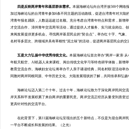
四是反映两岸青年和基层群体需求。
本届海峡论坛向台湾开放500个网络
加过海峡论坛的台湾青年参加6条不同主题的活动路线，促进台湾青年对大陆
湾青年报名踊跃，人数远远超过名额。充分考虑台湾青年特点和需求，新增
才交流合作、漳州青年交流周等活动，通过提供人才服务、实习就业岗位、
来闽发展提供更多机会。寻找两岸基层民众的“契合点”，举办红十字、气象
名村等多层次、跨领域并具有草根性“泥土味”的活动，促进两岸基层民众的交
五是大力弘扬中华优秀传统文化。
本届海峡论坛首次举办“两岸一家亲·从
年航天航空、AI机器人未来课程、闽台传统文化学习等特色研学体验，新增
教育交流合作。海峡妇女论坛将举办千人亲子诵读经典，同名村联谊活动举
同胞对两岸同根同源、中华历史文化、大陆发展现状的了解，共同传承和弘扬
海峡论坛迈入第二个十年。过去十年，海峡论坛致力于深化两岸民间交流
岸关系和平发展积累了来自两岸的重要民意。两岸交流正经历从量变到质变
更具针对性的交流平台。
在此背景下，第11届海峡论坛呈现出的五个新特点，不仅是为迎合两岸民
一平台不断成长和发展的结果。（之光）