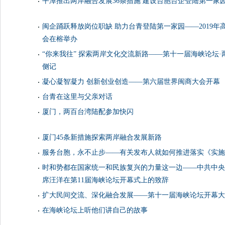
平潭推出两岸融合发展36条措施 建设台胞台企登陆第一家
闽企踊跃释放岗位职缺 助力台青登陆第一家园——2019
会在榕举办
“你来我往” 探索两岸文化交流新路——第十一届海峡论坛
侧记
凝心凝智凝力 创新创业创造——第六届世界闽商大会开幕
台青在这里与父亲对话
厦门，两百台湾陆配参加快闪
厦门45条新措施探索两岸融合发展新路
服务台胞，永不止步——有关发布人就如何推进落实《实施
时和势都在国家统一和民族复兴的力量这一边——中共中央
席汪洋在第11届海峡论坛开幕式上的致辞
扩大民间交流、深化融合发展——第十一届海峡论坛开幕大
在海峡论坛上听他们讲自己的故事