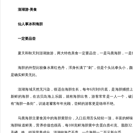
澎湖游·美食
仙人掌冰和海胆
一定要品尝
夏天和秋天到澎湖旅游，两大特色美食一定要品尝，一是马粪海胆，一是
海胆的外型比较像水果红色丹，浑身长满了“刺”，但是个头比拳头小，颜
是确实鲜美无比。
澎湖海域天然无污染，很适合海胆生长，每年6月到9月底，是海胆捕捞上
新鲜的海胆，在吉贝岛海上乐园，就有海胆出售，游客常常是一人一个，破
有“海胆一条街”，识途老饕客年年光顾，尝鲜的游客更是络绎不绝。
马粪海胆主要食其中的海胆黄部分，入口后用舌头轻轻一顶，丰富的鲜味
海胆味道鲜美，营养价值也很高，每100克鲜海胆黄中含蛋白质41克、脂肪32
及磷、铁、钙等营养成分。澎湖的海产不贵，一个海胆一二百元新台币。