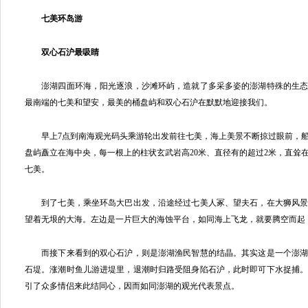
七美环岛游
双心石沪最吸睛
澎湖四面环海，阳光逐浪，沙滩环屿，造就了多采多姿的澎湖特殊的生态
最南端的七美和望安，最美的桶盘屿和双心石沪在默默地迎接我们。
早上7点到南海观光码头乘游轮出发前往七美，海上美景不断掠过眼前，船
盘屿矗立在海中央，每一根上的柱状玄武岩高20米、直径有的超过2米，直耸在
七美。
到了七美，乘坐环岛大巴出发，沿途经过七美人冢、望夫石，在大狮风景
望着无垠的大海。左边是一片巨大的海蚀平台，如同海上飞龙，就要腾空而起
而接下来看到的双心石沪，则是澎湖渔民智慧的结晶。其实这是一个澎湖
石堤。涨潮时鱼儿游进堤里，退潮时归路受阻身陷石沪，此时即可下水捉捕
引了众多情侣来此结同心，因而如同澎湖的观光代表景点。