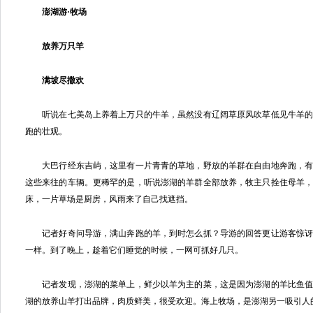
澎湖游·牧场
放养万只羊
满坡尽撒欢
听说在七美岛上养着上万只的牛羊，虽然没有辽阔草原风吹草低见牛羊的
跑的壮观。
大巴行经东吉屿，这里有一片青青的草地，野放的羊群在自由地奔跑，有
这些来往的车辆。更稀罕的是，听说澎湖的羊群全部放养，牧主只拴住母羊
床，一片草场是厨房，风雨来了自己找遮挡。
记者好奇问导游，满山奔跑的羊，到时怎么抓？导游的回答更让游客惊讶
一样。到了晚上，趁着它们睡觉的时候，一网可抓好几只。
记者发现，澎湖的菜单上，鲜少以羊为主的菜，这是因为澎湖的羊比鱼值
湖的放养山羊打出品牌，肉质鲜美，很受欢迎。海上牧场，是澎湖另一吸引人