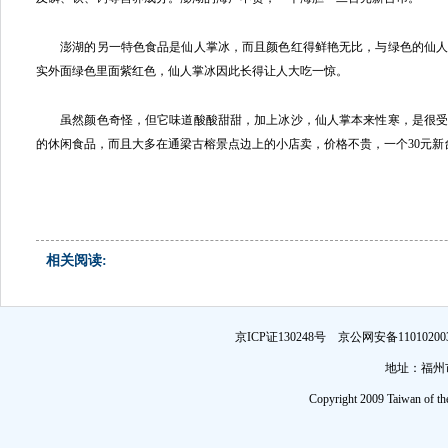
澎湖的另一特色食品是仙人掌冰，而且颜色红得鲜艳无比，与绿色的仙人
实外面绿色里面紫红色，仙人掌冰因此长得让人大吃一惊。
虽然颜色奇怪，但它味道酸酸甜甜，加上冰沙，仙人掌本来性寒，是很受
的休闲食品，而且大多在通梁古榕景点边上的小店卖，价格不贵，一个30元
相关阅读:
京ICP证130248号 京公网安备1101
地址：福州市
Copyright 2009 Taiwan of th