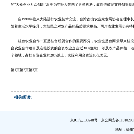
的“大众创业万众创新”浪潮为年轻人带来了更多机遇，政府也鼓励支持创业创
自1999年往来大陆进行农业技术交流，台湾杰出农业家发展协会副理事
随着生活水平提升，大陆民众对农产品的品质要求更高。两岸农业发展仍有待
桂台农业合作一直是桂台经贸合作的重要部分，农业也是台商最早来桂投
台农业合作项目及在桂投资的台资农业企业近300项(家)，涉及农产品种植、
个领域，占桂台资企业的20%以上，实际利用台资近10亿美元。
第1页
第2页
第3页
相关阅读:
京ICP证130248号 京公网安备1101
地址：福州市