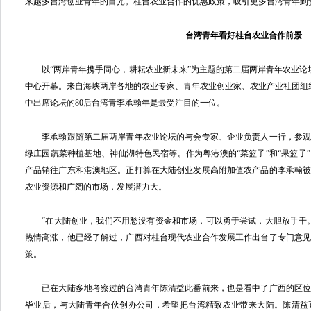
来越多台湾创业青年的目光。桂台农业合作的优惠政策，吸引更多台湾青年到
台湾青年看好桂台农业合作前景
以“两岸青年携手同心，耕耘农业新未来”为主题的第二届两岸青年农业论坛于2
中心开幕。来自海峡两岸各地的农业专家、青年农业创业家、农业产业社团组织
中出席论坛的80后台湾青李承翰年是最受注目的一位。
李承翰跟随第二届两岸青年农业论坛的与会专家、企业负责人一行，参观
绿庄园蔬菜种植基地、神仙湖特色民宿等。作为粤港澳的“菜篮子”和“果篮子
产品销往广东和港澳地区。正打算在大陆创业发展高附加值农产品的李承翰
农业资源和广阔的市场，发展潜力大。
“在大陆创业，我们不用愁没有资金和市场，可以勇于尝试，大胆放手干。
热情高涨，他已经了解过，广西对桂台现代农业合作发展工作出台了专门意
策。
已在大陆多地考察过的台湾青年陈清益此番前来，也是看中了广西的区位
毕业后，与大陆青年合伙创办公司，希望把台湾精致农业带来大陆。陈清益