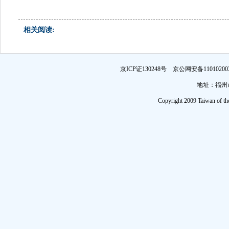
相关阅读:
京ICP证130248号 京公网安备1101
地址：福州市
Copyright 2009 Taiwan of th