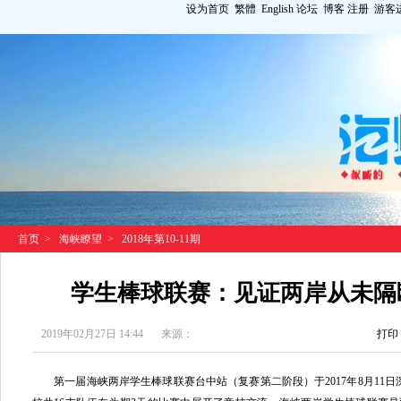
设为首页
繁體
English
论坛
博客
注册
游客
首页
>
海峡瞭望
>
2018年第10-11期
学生棒球联赛：见证两岸从未隔
2019年02月27日 14:44
来源：
打印
第一届海峡两岸学生棒球联赛台中站（复赛第二阶段）于2017年8月11日