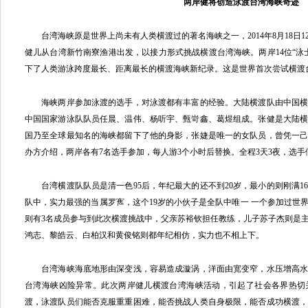
两岸健将创造泳渡台湾海峡奇迹
台湾海峡原是世界上尚未有人类横渡过的著名海峡之一，2014年8月18日12
健儿从台湾新竹南寮渔港出发，以接力形式挑战横渡台湾海峡。两岸14位“泳
下了人类游泳跨度最长、距离最长的横渡海峡新纪录。这是世界首次尝试横渡
海峡两岸参加泳渡的选手，对泳渡都有丰富的经验。大陆横渡队由中国横
中国国家游泳队队员任晨、温伟、杨听宇、甄岢鑫、葛煜组成。张健是大陆
国乃至全球最知名的海峡都留下了他的身影，张婕是唯一的女队员，曾凭一己
办方介绍，两岸各有7名选手参加，每人游3个小时后替换。全程3天3夜，选
台湾横渡队队员是清一色95后，年纪最大的还不到20岁，最小的则刚满16
队中，实力最强的当属罗寯，这个19岁的小伙子是全队中唯一 一个参加过世
则有3名成员参与到此次横渡挑战中，父亲苏裕钦担任教练，儿子苏子杰则是
鸿志、黎皓云、白柏汉和黄俊铭则都年纪相仿，实力也不相上下。
台湾海峡海底地形由深变浅，容易造成漩涡，洋面由宽变窄，水压增高水
台湾海峡凶险异常。此次两岸健儿横渡台湾海峡活动，引起了社会各界热切
渡，泳渡队员们能否克服重重困难，能否挑战人类自身极限，能否成功横渡