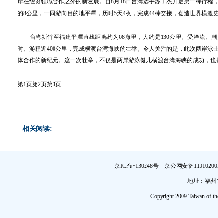
岸在经贸领域合作之外的新发展。自8月18日台湾选手苏子杰开启第一棒行程，
的8公里，一同游向目的地平潭，历时5天4夜，完成44棒交接，创造世界横渡
台湾新竹至福建平潭直线距离约为68海里，大约是130公里。受洋流、
时、游程近400公里，完成横渡台湾海峡的壮举。令人关注的是，此次两岸泳
体合作的新纪元。这一次壮举，不仅是两岸游泳健儿横渡台湾海峡的成功，也
第1页
第2页
第3页
相关阅读:
京ICP证130248号 京公网安备1101
地址：福州市
Copyright 2009 Taiwan of th