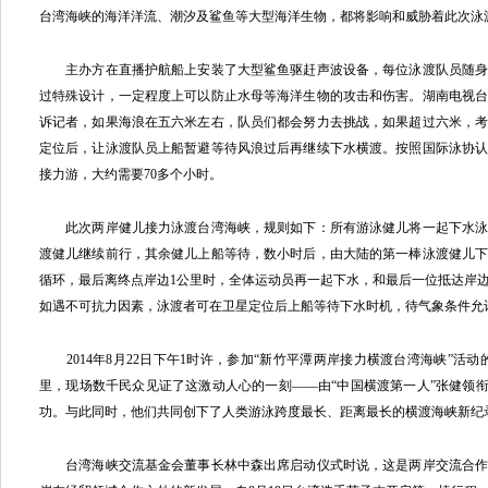
台湾海峡的海洋洋流、潮汐及鲨鱼等大型海洋生物，都将影响和威胁着此次泳
主办方在直播护航船上安装了大型鲨鱼驱赶声波设备，每位泳渡队员随身
过特殊设计，一定程度上可以防止水母等海洋生物的攻击和伤害。湖南电视
诉记者，如果海浪在五六米左右，队员们都会努力去挑战，如果超过六米，
定位后，让泳渡队员上船暂避等待风浪过后再继续下水横渡。按照国际泳协
接力游，大约需要70多个小时。
此次两岸健儿接力泳渡台湾海峡，规则如下：所有游泳健儿将一起下水泳
渡健儿继续前行，其余健儿上船等待，数小时后，由大陆的第一棒泳渡健儿
循环，最后离终点岸边1公里时，全体运动员再一起下水，和最后一位抵达岸
如遇不可抗力因素，泳渡者可在卫星定位后上船等待下水时机，待气象条件允
2014年8月22日下午1时许，参加“新竹平潭两岸接力横渡台湾海峡”活动的
里，现场数千民众见证了这激动人心的一刻——由“中国横渡第一人”张健领衔的
功。与此同时，他们共同创下了人类游泳跨度最长、距离最长的横渡海峡新纪
台湾海峡交流基金会董事长林中森出席启动仪式时说，这是两岸交流合作