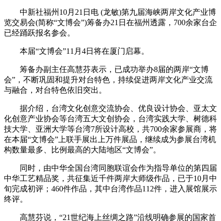
中新社福州10月21日电 (龙敏)第九届海峡两岸文化产业博
览交易会(简称“文博会”)筹备办21日在福州透露，700余家台企
已经踊跃报名参会。
本届“文博会”11月4日将在厦门启幕。
筹备办副主任高慧芬表示，已成功举办8届的两岸“文博
会”，不断巩固和提升对台特色，持续促进两岸文化产业交流
与融合，对台特色依旧突出。
据介绍，台湾文化创意交流协会、优良设计协会、亚太文
化创意产业协会等台湾五大文创协会，台湾实践大学、树德科
技大学、亚洲大学等台湾7所设计高校，共700余家参展商，将
在本届“文博会”上联手展出上万件展品，继续成为参展台湾机
构数量最多、比例最高的大陆地区“文博会”。
同时，由中华全国台湾同胞联谊会作为指导单位的第四届
中华工艺精品奖，共征集近千件两岸大师级作品，已于10月中
旬完成初评；460件作品，其中台湾作品112件，进入展馆展示
终评。
高慧芬说，“21世纪海上丝绸之路”沿线明确参展的国家首