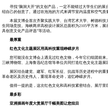
寻找“脑洞大开”的文创产品，一定不能错过大学生们的展台
绍自己的创意了。通过吹泡泡的方式来调节室内温度和空气质
本届文博会首次齐聚实践大学、台湾艺术大学、树德科技大学
生同场竞技。海峡两岸高校设计展区总面积为2105平方米，展
具创意文化产品评选”等活动。
最厚重
红色文化主题展区用高科技重现峥嵘岁月
您可能没在文博会上遇见过红色文物，今年它们组团前来。
三峡博物馆、上海鲁迅纪念馆等单位共同打造红色文化主题展
展区结合建党、建军、红军长征、抗战等历史进程中的重要
革命老区及历史伟人，重现革命史诗，追忆峥嵘岁月。
值得一提的是，这次红色文化和高科技紧密结合。展厅里巨
最多彩
亚洲插画年度大赏展厅千幅美图让您炫目