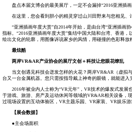
盘点本届文博会的最美展厅，一定不会漏掉“2016亚洲插
在这里，您会看到胆小的精灵穿过山川田野来与您相见、讨厌
“亚洲插画年度大赏”自2014年开始，是由台湾“亚洲插画
指标。“2016亚洲插画年度大赏”集结中国大陆和台湾、香港
绘出文化的轮廓，用图像诉说家乡的风情，用碰撞的色彩释放
最炫酷
两岸VR&AR产业协会的展厅文创＋科技让您眼花缭乱
当文创遇见科技会迸发怎样的火花？两岸VR&AR（虚拟与
台又一台金属机器。您只需按指导戴上神奇的眼镜，就能进入另
2016年被业内人士称为“VR元年”，VR技术的爆发式发展
于游戏、旅游、房产及运动休闲等领域的VR&AR相关设备，
过现场设置的互动体验区，VR主题乐园、VR家装、VR娱乐
【展会数据】
●主会场面积