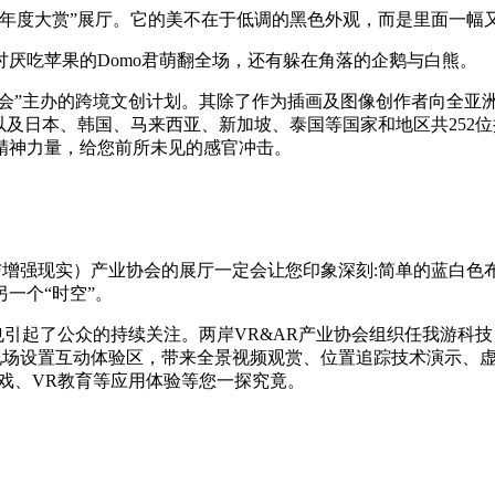
画年度大赏”展厅。它的美不在于低调的黑色外观，而是里面一幅
吃苹果的Domo君萌翻全场，还有躲在角落的企鹅与白熊。
协会”主办的跨境文创计划。其除了作为插画及图像创作者向全亚
，以及日本、韩国、马来西亚、新加坡、泰国等国家和地区共252
精神力量，给您前所未见的感官冲击。
增强现实）产业协会的展厅一定会让您印象深刻:简单的蓝白色
一个“时空”。
也引起了公众的持续关注。两岸VR&AR产业协会组织任我游科
现场设置互动体验区，带来全景视频观赏、位置追踪技术演示、
游戏、VR教育等应用体验等您一探究竟。