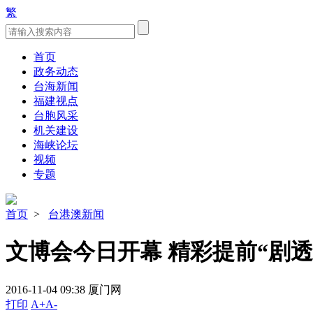
繁
首页
政务动态
台海新闻
福建视点
台胞风采
机关建设
海峡论坛
视频
专题
首页
>
台港澳新闻
文博会今日开幕 精彩提前“剧透
2016-11-04 09:38
厦门网
打印
A+
A-