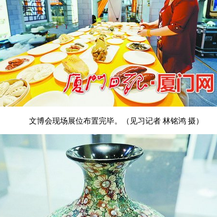
文博会现场展位布置完毕。（见习记者 林铭鸿 摄）