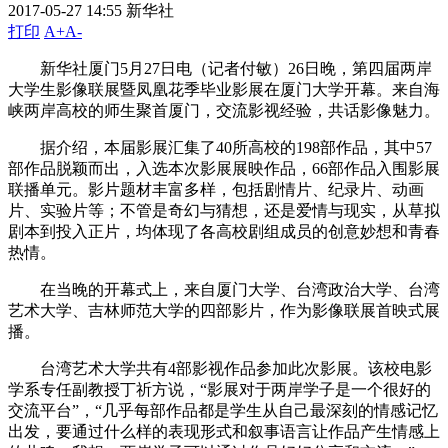
2017-05-27 14:55
新华社
打印
A+
A-
新华社厦门5月27日电（记者付敏）26日晚，第四届两岸
大学生影像联展暨凤凰花季毕业影展在厦门大学开幕。来自海
峡两岸高校的师生聚首厦门，交流影视经验，共话影像魅力。
据介绍，本届影展汇集了40所高校的198部作品，其中57
部作品脱颖而出，入选本次影展展映作品，66部作品入围影展
联播单元。影片题材丰富多样，包括剧情片、纪录片、动画
片、实验片等；不管是奇幻与猜想，还是爱情与现实，从草拟
剧本到投入正片，均体现了各高校剧组成员的创意妙想和青春
热情。
在当晚的开幕式上，来自厦门大学、台湾政治大学、台湾
艺术大学、吉林师范大学的四部影片，作为影像联展首映式展
播。
台湾艺术大学共有4部影视作品参加此次影展。该校电影
学系专任副教授丁祈方说，“影展对于两岸学子是一个很好的
交流平台”，“几乎每部作品都是学生从自己最深刻的情感记忆
出发，要通过什么样的表现形式和叙事语言让作品产生情感上