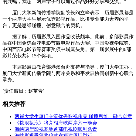
的共鸣，我想，两岸学子可以通过作品好好分享和交流。”
厦门大学新闻传播学院副院长阎立峰表示，历届影展都是
一个两岸大学生展示优秀影视作品、比拼专业能力素养的平
台，更是思维碰撞、创意融合的契机。
据了解，历届影展入围作品收获颇丰。此前，多部影展作
品在中国金鸡百花电影节微电影作品大赛、中国影视学院奖、
中国西部电影节等赛事奖项中崭露头角。第二届影展中的6部
影片荣获共计15个奖项。
本届影展由教育部港澳台办支持与指导，厦门大学主办，
厦门大学新闻传播学院与两岸关系和平发展协同创新中心联合
承办。
[责任编辑：赵苗青]
相关推荐
两岸大学生厦门交流优秀影视作品 碰撞思维、融合创意
《拨浪拨浪》将亮相海峡两岸六一晚会
海峡两岸影视基地首部电视剧顺利杀青
海峡影视季颁奖仪式在福建厦门举行