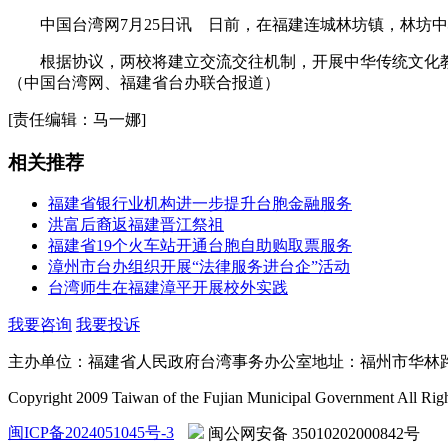
中国台湾网7月25日讯 日前，在福建连城林坊镇，林坊中
根据协议，两校将建立交流交往机制，开展中华传统文化教
（中国台湾网、福建省台办联合报道）
[责任编辑：马一娜]
相关推荐
福建省银行业机构进一步提升台胞金融服务
洪富后裔返福建晋江祭祖
福建省19个火车站开通台胞自助购取票服务
漳州市台办组织开展“法律服务进台企”活动
台湾师生在福建漳平开展校外实践
我要咨询
我要投诉
主办单位：福建省人民政府台湾事务办公室
地址：福州市华林路
Copyright 2009 Taiwan of the Fujian Municipal Government All Rig
闽ICP备2024051045号-3
闽公网安备 35010202000842号