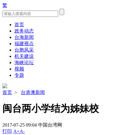
繁
首页
政务动态
台海新闻
福建视点
台胞风采
机关建设
海峡论坛
视频
专题
首页
>
台港澳新闻
闽台两小学结为姊妹校
2017-07-25 09:04
中国台湾网
打印
A+
A-