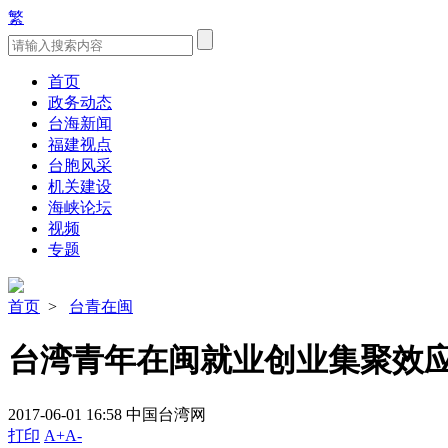
繁
首页
政务动态
台海新闻
福建视点
台胞风采
机关建设
海峡论坛
视频
专题
首页
>
台青在闽
台湾青年在闽就业创业集聚效
2017-06-01 16:58
中国台湾网
打印
A+
A-