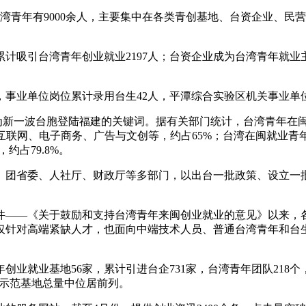
青年有9000余人，主要集中在各类青创基地、台资企业、民
吸引台湾青年创业就业2197人；台资企业成为台湾青年就业主体
事业单位岗位累计录用台生42人，平潭综合实验区机关事业单位
新一波台胞登陆福建的关键词。据有关部门统计，台湾青年在闽创
发、互联网、电子商务、广告与文创等，约占65%；台湾在闽就业
约占79.8%。
省委、人社厅、财政厅等多部门，以出台一批政策、设立一批
件——《关于鼓励和支持台湾青年来闽创业就业的意见》以来，
仅针对高端紧缺人才，也面向中端技术人员、普通台湾青年和台生
业基地56家，累计引进台企731家，台湾青年团队218个，个
家示范基地总量中位居前列。