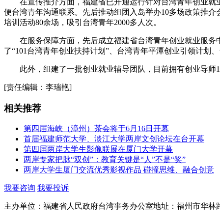
在宣传推介方面，福建省已开通运行针对台湾青年创业就业的服
便台湾青年沟通联系。先后推动组团入岛举办10多场政策推介
培训活动80余场，吸引台湾青年2000多人次。
在服务保障方面，先后成立福建省台湾青年创业就业服务中
了“101台湾青年创业扶持计划”、台湾青年平潭创业引领计划
此外，组建了一批创业就业辅导团队，目前拥有创业导师10
[责任编辑：李瑞艳]
相关推荐
第四届海峡（漳州）茶会将于6月16日开幕
首届福建师范大学、淡江大学两岸文创论坛在台开幕
第四届两岸大学生影像联展在厦门大学开幕
两岸专家把脉“双创”：教育关键是“人”不是“奖”
两岸大学生厦门交流优秀影视作品 碰撞思维、融合创意
我要咨询
我要投诉
主办单位：福建省人民政府台湾事务办公室
地址：福州市华林路