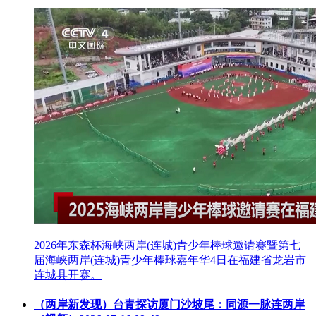
2026年东森杯海峡两岸(连城)青少年棒球邀请赛暨第七
届海峡两岸(连城)青少年棒球嘉年华4日在福建省龙岩市
连城县开赛。
（两岸新发现）台青探访厦门沙坡尾：同源一脉连两岸