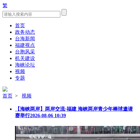
繁
首页
政务动态
台海新闻
福建视点
台胞风采
机关建设
海峡论坛
视频
专题
首页
>
视频
【海峡两岸】两岸交流·福建 海峡两岸青少年棒球邀请
赛举行
2026-08-06 10:39