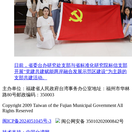
日前，省委台办研究处支部与省标准化研究院标信支部
开展“党建共建赋能两岸融合发展示范区建设”为主题的
支部共建活动。
主办单位：福建省人民政府台湾事务办公室
地址：福州市华林
路80号
邮政编码：350003
Copyright 2009 Taiwan of the Fujian Municipal Government All
Rights Reserved
闽ICP备2024051045号-3
闽公网安备 35010202000842号