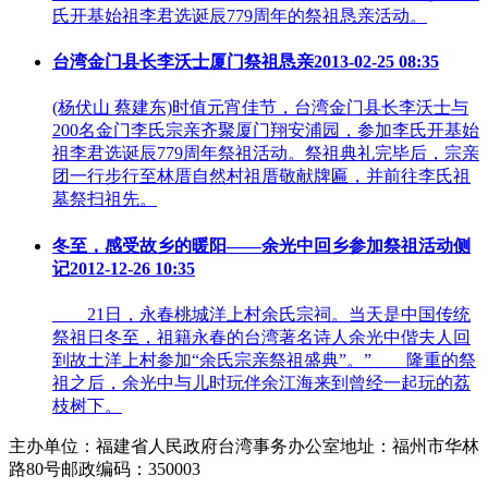
氏开基始祖李君选诞辰779周年的祭祖恳亲活动。
台湾金门县长李沃士厦门祭祖恳亲
2013-02-25 08:35
(杨伏山 蔡建东)时值元宵佳节，台湾金门县长李沃士与
200名金门李氏宗亲齐聚厦门翔安浦园，参加李氏开基始
祖李君选诞辰779周年祭祖活动。祭祖典礼完毕后，宗亲
团一行步行至林厝自然村祖厝敬献牌匾，并前往李氏祖
墓祭扫祖先。
冬至，感受故乡的暖阳——余光中回乡参加祭祖活动侧
记
2012-12-26 10:35
21日，永春桃城洋上村余氏宗祠。当天是中国传统
祭祖日冬至，祖籍永春的台湾著名诗人余光中偕夫人回
到故土洋上村参加“余氏宗亲祭祖盛典”。” 隆重的祭
祖之后，余光中与儿时玩伴余江海来到曾经一起玩的荔
枝树下。
主办单位：福建省人民政府台湾事务办公室
地址：福州市华林
路80号
邮政编码：350003