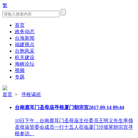
繁
首页
政务动态
台海新闻
福建视点
台胞风采
机关建设
海峡论坛
视频
专题
首页
>
寻根谒祖
台南鹿耳门圣母庙寻根厦门朝宗宫
2017-09-14 09:44
10日下午，台南鹿耳门圣母庙主任委员王明义先生率领
圣母庙管委会成员一行十五人莅临厦门沙坡尾朝宗宫寻
根参访。