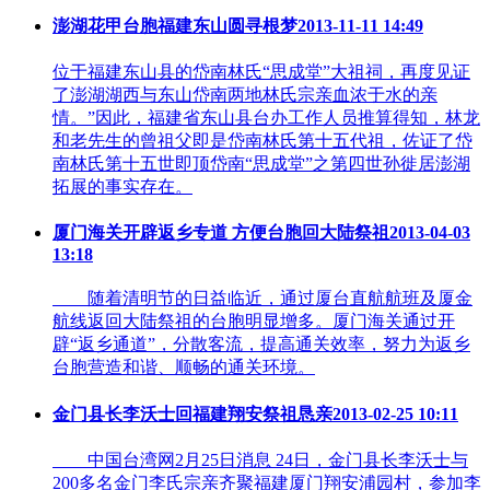
澎湖花甲台胞福建东山圆寻根梦
2013-11-11 14:49
位于福建东山县的岱南林氏“思成堂”大祖祠，再度见证
了澎湖湖西与东山岱南两地林氏宗亲血浓于水的亲
情。”因此，福建省东山县台办工作人员推算得知，林龙
和老先生的曾祖父即是岱南林氏第十五代祖，佐证了岱
南林氏第十五世即顶岱南“思成堂”之第四世孙徙居澎湖
拓展的事实存在。
厦门海关开辟返乡专道 方便台胞回大陆祭祖
2013-04-03
13:18
随着清明节的日益临近，通过厦台直航航班及厦金
航线返回大陆祭祖的台胞明显增多。厦门海关通过开
辟“返乡通道”，分散客流，提高通关效率，努力为返乡
台胞营造和谐、顺畅的通关环境。
金门县长李沃士回福建翔安祭祖恳亲
2013-02-25 10:11
中国台湾网2月25日消息 24日，金门县长李沃士与
200多名金门李氏宗亲齐聚福建厦门翔安浦园村，参加李