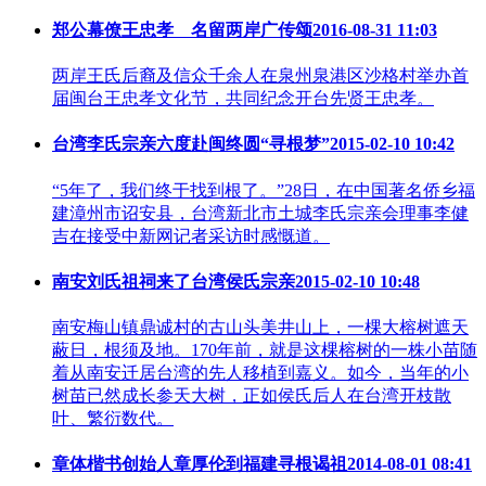
郑公幕僚王忠孝 名留两岸广传颂
2016-08-31 11:03
两岸王氏后裔及信众千余人在泉州泉港区沙格村举办首
届闽台王忠孝文化节，共同纪念开台先贤王忠孝。
台湾李氏宗亲六度赴闽终圆“寻根梦”
2015-02-10 10:42
“5年了，我们终于找到根了。”28日，在中国著名侨乡福
建漳州市诏安县，台湾新北市土城李氏宗亲会理事李健
吉在接受中新网记者采访时感慨道。
南安刘氏祖祠来了台湾侯氏宗亲
2015-02-10 10:48
南安梅山镇鼎诚村的古山头美井山上，一棵大榕树遮天
蔽日，根须及地。170年前，就是这棵榕树的一株小苗随
着从南安迁居台湾的先人移植到嘉义。如今，当年的小
树苗已然成长参天大树，正如侯氏后人在台湾开枝散
叶、繁衍数代。
章体楷书创始人章厚伦到福建寻根谒祖
2014-08-01 08:41