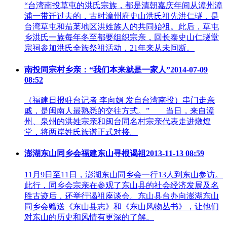
“台湾南投草屯的洪氏宗族，都是清朝嘉庆年间从漳州漳
浦一带迁过去的，古时漳州府史山洪氏祖先洪仁璲，是
台湾草屯和茄荖地区洪姓族人的共同始祖。此后，草屯
乡洪氏一族每年冬至都要组织宗亲，回长泰史山仁璲堂
宗祠参加洪氏全族祭祖活动，21年来从未间断。
南投同宗村乡亲：“我们本来就是一家人”
2014-07-09
08:52
（福建日报驻台记者 李向娟 发自台湾南投）串门走亲
戚，是闽南人最熟悉的交往方式。” 当日，来自漳
州、泉州的洪姓宗亲和闽台同名村宗亲代表走进燉煌
堂，将两岸姓氏族谱正式对接。
澎湖东山同乡会福建东山寻根谒祖
2013-11-13 08:59
11月9日至11日，澎湖东山同乡会一行13人到东山参访。
此行，同乡会宗亲在参观了东山县的社会经济发展及名
胜古迹后，还举行谒祖座谈会。东山县台办向澎湖东山
同乡会赠送《东山县志》和《东山风物丛书》，让他们
对东山的历史和风情有更深的了解。