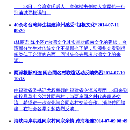
28日，台湾章氏后人、章体楷书创始人章厚伦一行
到浦城寻根谒祖。
40余名台湾师生福建漳州感受“祖根文化”
2014-07-11
09:20
(林丽君 陈小环)“台湾文化其实是对闽南文化的延续，台
湾部分学生对传统文化不是那么了解，到漳州会看到很
多类似于台湾的东西，回过头会去思考台湾文化的来
源。
两岸根脉相连 闽台同名村联谊活动反响热烈
2014-07-10
10:13
由福建省委书记尤权率领的福建省交流考察团，8日来到
南投县草屯乡洪姓同宗村，与两岸同名村代表座谈交
流，希望进一步深化闽台同名村交流合作。消息传回福
建，在社会各界引起热烈反响。
海峡两岸洪姓同宗村同宗亲情 跨海相连
2014-07-09 08:49