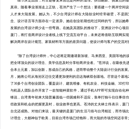
细节决定品质，对古迹修复来说也是同样的道理。拆旧翻新、挑重点的做
真谛。随着事业渐渐走上正轨，苍沛产生了一个想法：要搭建一个两岸空间
人才来大陆发展。她认为，不少台湾设计师在大陆创业时经常碰壁，不是因
念、设计语言等方面存在一定差异。她在创业初期也吃过同样的亏，所以她
发展的台湾设计师少走一些弯路。在她及其团队的推动下，亚洲设计中心项
厦门，将打造两岸设计业者线上线下交流互动平台，未来还将借助互联网实
解决两岸在设计规范、家装材料等方面的差异问题，使设计师与客户的交流对
“除了台湾设计师外，中心还将定期邀请新加坡、马来西亚、美国等地的设
把全球顶尖的设计理念、美学信息及时分享给两岸业者。”苍沛说，在吸收先
合本土元素，加以创新，形成自己的风格，进而带动整个大陆设计行业的发展。基
月，她将公司从海沧区迁往交通更加便利的启达海峡双创基地。尽管这个基地20
了30多个台湾创业团队，覆盖设计、建筑维修、有机农业、科技金融、3D打
与机器人团队合作开发了一款智能种菜软件，通过手机APP即可实现自动化
锋说，台湾青年初来大陆普遍面临一些困难和不适应，靠单打独斗往往事倍
些政策和机会的把握更及时，创业效率也更高。苍沛的丈夫林士伟表示，厦
台北还成熟。对他们来说，最关键的是厦门的生活习俗与台湾相近，而市场
计理念，大都神似于欧美，目前台湾市场已经饱和，而大陆的市场空间还非常