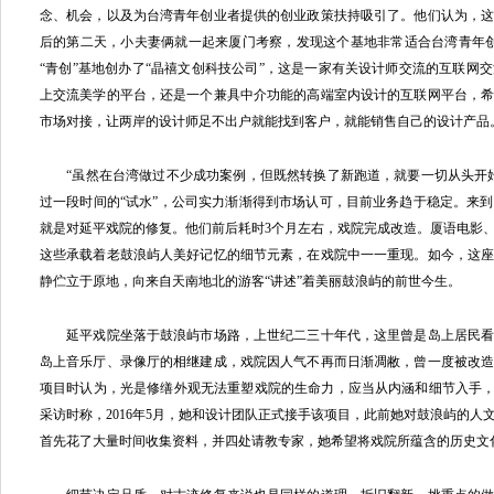
念、机会，以及为台湾青年创业者提供的创业政策扶持吸引了。他们认为，
后的第二天，小夫妻俩就一起来厦门考察，发现这个基地非常适合台湾青年
“青创”基地创办了“晶禧文创科技公司”，这是一家有关设计师交流的互联网
上交流美学的平台，还是一个兼具中介功能的高端室内设计的互联网平台，
市场对接，让两岸的设计师足不出户就能找到客户，就能销售自己的设计产品
“虽然在台湾做过不少成功案例，但既然转换了新跑道，就要一切从头开始
过一段时间的“试水”，公司实力渐渐得到市场认可，目前业务趋于稳定。来
就是对延平戏院的修复。他们前后耗时3个月左右，戏院完成改造。厦语电影
这些承载着老鼓浪屿人美好记忆的细节元素，在戏院中一一重现。如今，这
静伫立于原地，向来自天南地北的游客“讲述”着美丽鼓浪屿的前世今生。
延平戏院坐落于鼓浪屿市场路，上世纪二三十年代，这里曾是岛上居民看电
岛上音乐厅、录像厅的相继建成，戏院因人气不再而日渐凋敝，曾一度被改
项目时认为，光是修缮外观无法重塑戏院的生命力，应当从内涵和细节入手，
采访时称，2016年5月，她和设计团队正式接手该项目，此前她对鼓浪屿的人
首先花了大量时间收集资料，并四处请教专家，她希望将戏院所蕴含的历史文