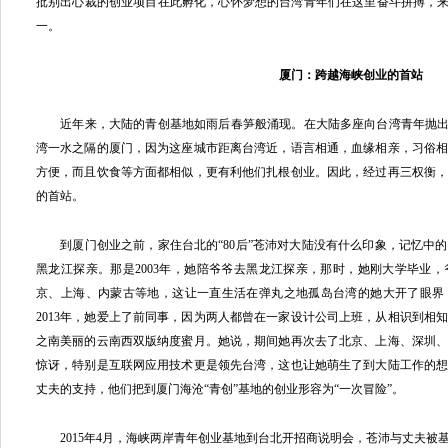
批别出心裁的创业项目在此孵化，心怀梦想的台湾青年们在这里奋斗拼搏，来自
一。
厦门：跨越海峡创业的首站
近年来，大陆的青创基地如雨后春笋般涌现。在大陆多座向台湾青年抛出“
湾一水之隔的厦门，因为这座城市距离台湾近，语言相通，血缘相亲，习俗
方便，而且饮食等方面都相似，更有利他们扎根创业。因此，经过再三权衡
的首站。
到厦门创业之前，家住台北的“80后”苍沛对大陆没有什么印象，记忆中
黑龙江探亲。那是2003年，她陪爷爷去黑龙江探亲，那时，她刚大学毕业
京、上海、内蒙古等地，这让一直生活在弹丸之地孤岛台湾的她大开了眼界
2013年，她爱上了前同事，因为两人都曾在一家设计公司上班，从相识到相
之南美丽的云南西双版纳度蜜月。她说，期间她再次去了北京、上海、深圳
惊讶，特别是互联网应用技术更是领先台湾，这也让她萌生了到大陆工作的
丈夫的支持，他们把到厦门海沧“青创”基地的创业形容为“一次冒险”。
2015年4月，海峡两岸青年创业基地到台北开招商说明会，苍沛与丈夫被