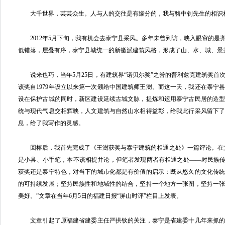
大千世界，芸芸众生。人与人的交往是有缘分的，我与骆中钊先生的相识
2012年5月下旬，我有机会去泰宁县采风。多年未曾到访，映入眼帘的是
低错落，层叠有序，泰宁县城统一的新徽派建筑风格，形成了山、水、城、景
说来也巧，当年5月25日，有建筑界“诺贝尔奖”之誉的普利兹克建筑奖首次将
该奖自1979年设立以来第一次颁给中国建筑师王澍。而这一天，我还在泰宁
设在保护古城的同时，新区建设延续古城文脉，提炼和运用泰宁古民居的造
统与现代气息交相辉映，人文建筑与自然山水相得益彰，给我此行采风留下
息，给了我写作的灵感。
回榕后，我首先完成了《王澍获奖与泰宁建筑的相通之处》一篇评论。在文
是小县、小手笔，本不该相提并论，但笔者发现两者有相通之处——对民族传
获奖还是泰宁特色，对当下的城市化都是有价值的启示：既从悠久的文化传
的可持续发展；坚持民族性和地域性的结合，坚持一个地方一张图，坚持一
美好。”文章在当年6月5日的福建日报“屏山时评”栏目上发表。
文章引起了原福建省建委主任严拱钦的关注，泰宁是省建委十几年来抓的