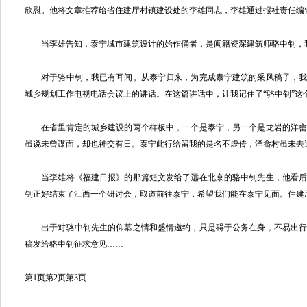
欣慰。他将文章推荐给省住建厅村镇建设处的李雄同志，李雄通过报社责任编
当李雄告知，泰宁城市建筑设计的始作俑者，是闽籍资深建筑师骆中钊，
对于骆中钊，我已有耳闻。从泰宁归来，为完成泰宁建筑的采风稿子，我
城乡规划工作电视电话会议上的讲话。在这篇讲话中，让我记住了“骆中钊”这
在省里肯定的城乡建设的两个样板中，一个是泰宁，另一个是龙岩的洋畲
虽说未曾谋面，却也神交有日。泰宁此行给留我的是名不虚传，洋畲村虽未去
当李雄将《福建日报》的那篇短文发给了远在北京的骆中钊先生，他看后
钊正好结束了江西一个研讨会，取道前往泰宁，希望我们能在泰宁见面。住建
出于对骆中钊先生的仰慕之情和盛情邀约，只是碍于公务在身，不易出行
稿发给骆中钊征求意见……
第1页
第2页
第3页