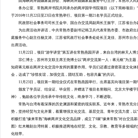
由海峡两岸婚姻家庭协会、海峡两岸婚姻家庭服务中心主办，常熟市人民
务办公室、常熟两岸书院共同承办的两岸国学书院项目（以下简称项目）“
于2016年11月22日至23日在常熟举行。项目第一期21名学员正式结业。
民政部社会事务司司长王金华、国台办交流局副局长王振宇、江苏省台办
为出席活动并讲话，中共常熟市委副书记韩卫兵代表常熟市委、市政府出
庭服务中心副主任杨文涛、江苏省民政厅社会事务处处长王龙佳、苏州市台办
出席活动。
11月22日，项目“游学讲堂”第五讲在常熟燕园开讲，来自台湾的林天人博
宗仁博士，苏州市文联主席王尧博士以“两岸交流第一人：蒋元枢”为主题
知府蒋元枢在两岸文化交流中发挥的重要作用。学员们还通过唐密茶道文化体
会，达成了“珍惜友谊，加强交流，团结互助，包容共赢”的共识。
11月23日，项目第一期结业仪式在常熟燕园举行。出席嘉宾向项目第一期
颁发了学员证、结业证、毕业照，并赠送了项目名誉顾问、北京大学楼宇
神》，勉励各位学员传承中华传统文化，终身学习，不断进取。
常熟与台湾有着深厚的历史渊源和紧密的现实联系。近年来，常熟市充分
势，坚持经贸与文化并重，着重增强文化交流、基层交流、青年交流力度，以“
积极打造“缘来常熟”海峡两岸文化交流品牌，成立了9家“缘来常熟”对台交流
图》红木雕刻台湾特展，积极推进两地在经贸、文化、宗教、教育等多领域的
化纽带。